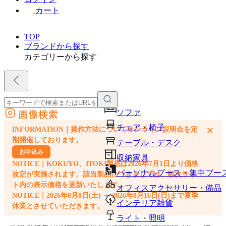
カート
TOP
ブランドから探す
カテゴリーから探す
画像検索
ソファ
外部サイトの商品をカートに追加
チェア・椅子
×
INFORMATION｜操作方法についてオンライン説明会を定
他のサイトで見つけた商品ページのURLを貼り付けて、カートに追加できます
期開催しております。
テーブル・デスク
お申込み
収納家具
NOTICE｜KOKUYO、ITOKI製品は2026年7月1日より価格
パーソナルブース・集中ブー
改定が実施されます。該当製品につきましては、順次サイ
ト内の表示価格を更新いたします。
オフィスアクセサリー・備品
NOTICE｜2026年8月8日(土) ～ 2026年8月16日(日)まで夏季
インテリア雑貨
休業とさせていただきます。
ライト・照明