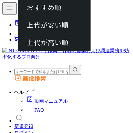
おすすめ順
80件
上代が安い順
動画マニュアル
120件
FAQ
カート
上代が高い順
画像検索
外部サイトの商品をカートに追加
他のサイトで見つけた商品ページのURLを貼り付けて、カートに追加できます
ヘルプ
動画マニュアル
FAQ
新規登録
ログイン