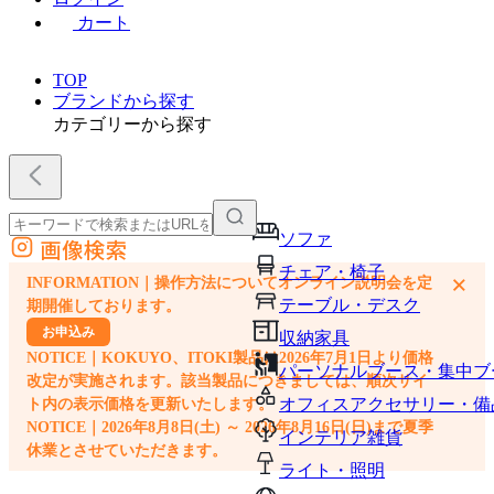
カート
TOP
ブランドから探す
カテゴリーから探す
ソファ
画像検索
外部サイトの商品をカートに追加
チェア・椅子
×
INFORMATION｜操作方法についてオンライン説明会を定
他のサイトで見つけた商品ページのURLを貼り付けて、カートに追加できます
テーブル・デスク
期開催しております。
お申込み
収納家具
NOTICE｜KOKUYO、ITOKI製品は2026年7月1日より価格
パーソナルブース・集中ブ
改定が実施されます。該当製品につきましては、順次サイ
オフィスアクセサリー・備
ト内の表示価格を更新いたします。
NOTICE｜2026年8月8日(土) ～ 2026年8月16日(日)まで夏季
インテリア雑貨
休業とさせていただきます。
ライト・照明