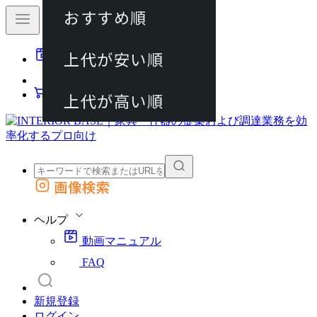
おすすめ順
80件
上代が安い順
動画マニュアル
120件
FAQ
カート
上代が高い順
画像検索
外部サイトの商品をカートに追加
他のサイトで見つけた商品ページのURLを貼り付けて、カートに追加できます
ヘルプ
動画マニュアル
FAQ
新規登録
ログイン