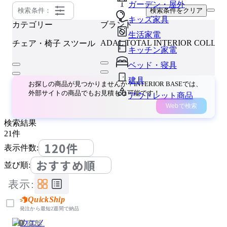
ガーデン・屋外
検索条件：
検索条件をクリア
キッズ家具
カテゴリー
ブランド
生活家電
ADAL TOTAL INTERIOR COLLEC
チェア・椅子
スツール
キッチン家電
ベッド・寝具
建具
お探しの商品が見つかりませんか？INTERIOR BASEでは、
外部サイトの商品でもお見積もり可能です！
アウトレット商品
Webで検索
検索結果
21
件
120件
表示件数:
おすすめ順
並び順:
表示:
QuickShip
発注から最短2週間で納品
廃盤