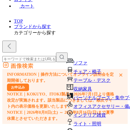
カート
TOP
ブランドから探す
カテゴリーから探す
ソファ
画像検索
外部サイトの商品をカートに追加
チェア・椅子
×
INFORMATION｜操作方法についてオンライン説明会を定
他のサイトで見つけた商品ページのURLを貼り付けて、カートに追加できます
テーブル・デスク
期開催しております。
お申込み
収納家具
NOTICE｜KOKUYO、ITOKI製品は2026年7月1日より価格
パーソナルブース・集中ブ
改定が実施されます。該当製品につきましては、順次サイ
オフィスアクセサリー・備
ト内の表示価格を更新いたします。
NOTICE｜2026年8月8日(土) ～ 2026年8月16日(日)まで夏季
インテリア雑貨
休業とさせていただきます。
ライト・照明