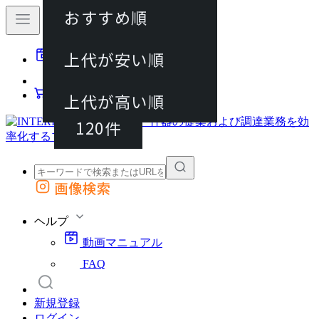
おすすめ順
40件
上代が安い順
動画マニュアル
80件
FAQ
カート
上代が高い順
120件
画像検索
外部サイトの商品をカートに追加
他のサイトで見つけた商品ページのURLを貼り付けて、カートに追加できます
ヘルプ
動画マニュアル
FAQ
新規登録
ログイン