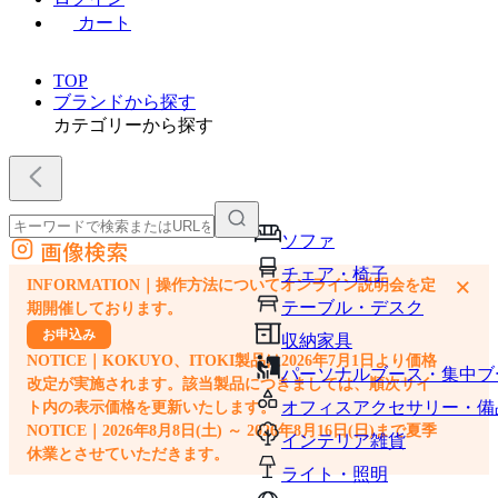
カート
TOP
ブランドから探す
カテゴリーから探す
ソファ
画像検索
外部サイトの商品をカートに追加
チェア・椅子
×
INFORMATION｜操作方法についてオンライン説明会を定
他のサイトで見つけた商品ページのURLを貼り付けて、カートに追加できます
テーブル・デスク
期開催しております。
お申込み
収納家具
NOTICE｜KOKUYO、ITOKI製品は2026年7月1日より価格
パーソナルブース・集中ブ
改定が実施されます。該当製品につきましては、順次サイ
オフィスアクセサリー・備
ト内の表示価格を更新いたします。
NOTICE｜2026年8月8日(土) ～ 2026年8月16日(日)まで夏季
インテリア雑貨
休業とさせていただきます。
ライト・照明