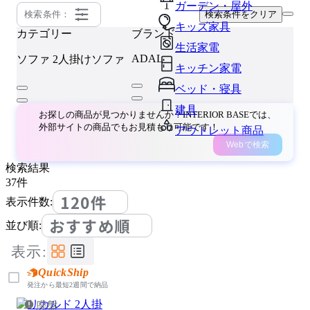
ガーデン・屋外
検索条件：
検索条件をクリア
キッズ家具
カテゴリー
ブランド
生活家電
ADAL
ソファ
2人掛けソファ
キッチン家電
ベッド・寝具
建具
お探しの商品が見つかりませんか？INTERIOR BASEでは、
外部サイトの商品でもお見積もり可能です！
アウトレット商品
Webで検索
検索結果
37
件
120件
表示件数:
おすすめ順
並び順:
表示:
QuickShip
発注から最短2週間で納品
廃盤