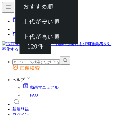
おすすめ順
40件
上代が安い順
動画マニュアル
80件
FAQ
カート
上代が高い順
120件
画像検索
外部サイトの商品をカートに追加
他のサイトで見つけた商品ページのURLを貼り付けて、カートに追加できます
ヘルプ
動画マニュアル
FAQ
新規登録
ログイン