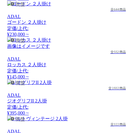
廃盤
全644商品
ADAL
ゴードン ２人掛け
定価/上代:
¥230,000 ~
廃盤
画像はイメージです
全552商品
ADAL
ロッカス ２人掛け
定価/上代:
¥145,000 ~
廃盤
全1932商品
ADAL
ジオグリフII 2人掛
定価/上代:
¥395,000 ~
廃盤
全322商品
ADAL