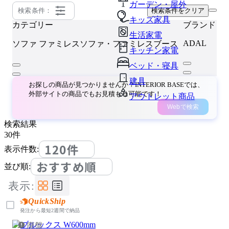
ガーデン・屋外
検索条件：
検索条件をクリア
キッズ家具
カテゴリー
ブランド
生活家電
ADAL
ソファ
ファミレスソファ・ファミレスブース
キッチン家電
ベッド・寝具
建具
お探しの商品が見つかりませんか？INTERIOR BASEでは、
外部サイトの商品でもお見積もり可能です！
アウトレット商品
Webで検索
検索結果
30
件
120件
表示件数:
おすすめ順
並び順:
表示:
QuickShip
発注から最短2週間で納品
廃盤