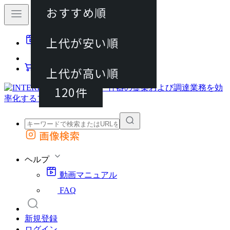
おすすめ順
40件
上代が安い順
動画マニュアル
80件
FAQ
カート
上代が高い順
120件
画像検索
外部サイトの商品をカートに追加
他のサイトで見つけた商品ページのURLを貼り付けて、カートに追加できます
ヘルプ
動画マニュアル
FAQ
新規登録
ログイン