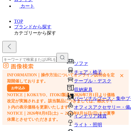
カート
TOP
ブランドから探す
カテゴリーから探す
ソファ
画像検索
外部サイトの商品をカートに追加
チェア・椅子
×
INFORMATION｜操作方法についてオンライン説明会を定
他のサイトで見つけた商品ページのURLを貼り付けて、カートに追加できます
テーブル・デスク
期開催しております。
お申込み
収納家具
NOTICE｜KOKUYO、ITOKI製品は2026年7月1日より価格
パーソナルブース・集中ブ
改定が実施されます。該当製品につきましては、順次サイ
オフィスアクセサリー・備
ト内の表示価格を更新いたします。
NOTICE｜2026年8月8日(土) ～ 2026年8月16日(日)まで夏季
インテリア雑貨
休業とさせていただきます。
ライト・照明