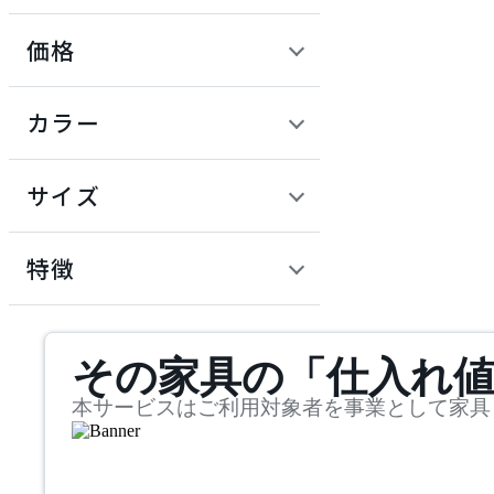
価格
ARIAKE
定価 / 上代 (税抜)
検索
カラー
アリアケ
~
円
サイズ
ARUNAi
幅
アルナイ
検索
特徴
~
AZUMAYA
mm
サステナビリティ商品
その家具の「仕入れ
奥行
検索
アズマヤ
~
本サービスはご利用対象者を事業として家具
bellacontte
mm
高さ
検索