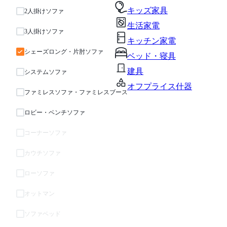
キッズ家具
2人掛けソファ
生活家電
3人掛けソファ
キッチン家電
シェーズロング・片肘ソファ
ベッド・寝具
建具
システムソファ
オフプライス什器
ファミレスソファ・ファミレスブース
ロビー・ベンチソファ
コーナーソファ
カウチソファ
ローソファ
オットマン
ソファベッド