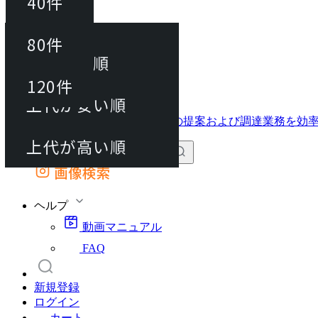
40件
並び替え
40件
80件
おすすめ順
動画マニュアル
80件
120件
FAQ
カート
上代が安い順
120件
上代が高い順
画像検索
外部サイトの商品をカートに追加
他のサイトで見つけた商品ページのURLを貼り付けて、カートに追加できます
ヘルプ
動画マニュアル
FAQ
新規登録
ログイン
カート