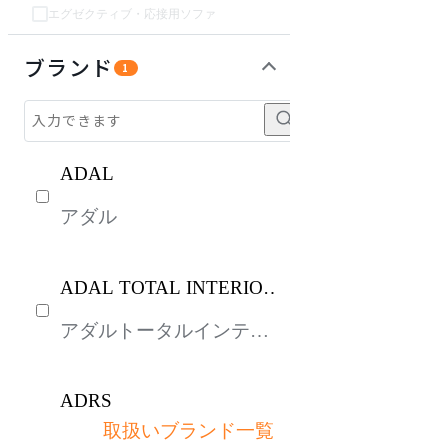
エグゼクティブ・応接用ソファ
チェア・椅子
テーブル・デスク
収納家具
パーソナルブース・集中ブース
オフィスアクセサリー・備品
インテリア雑貨
ガーデン・屋外
キッズ家具
ライト・照明
生活家電
キッチン家電
ベッド・寝具
建具
オフプライス什器
ブランド
1
ADAL
アダル
ADAL TOTAL INTERIOR
COLLECTION
アダルトータルインテリ
アコレクション
ADRS
取扱いブランド一覧
アドレス