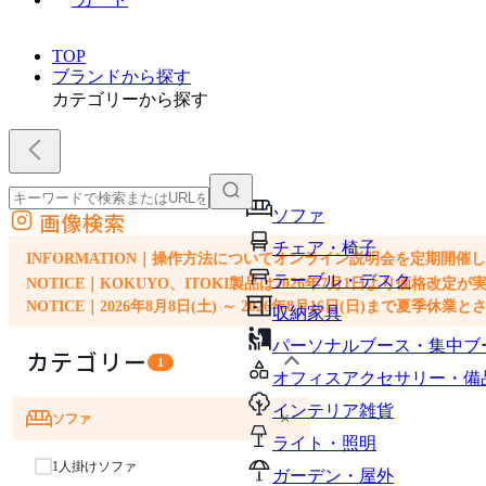
TOP
ブランドから探す
カテゴリーから探す
ソファ
画像検索
外部サイトの商品をカートに追加
チェア・椅子
他のサイトで見つけた商品ページのURLを貼り付けて、カートに追加できます
INFORMATION｜操作方法についてオンライン説明会を定期開催
テーブル・デスク
NOTICE｜KOKUYO、ITOKI製品は2026年7月1日より価
NOTICE｜2026年8月8日(土) ～ 2026年8月16日(日)まで夏季休
収納家具
パーソナルブース・集中ブ
カテゴリー
1
オフィスアクセサリー・備
インテリア雑貨
×
ソファ
ライト・照明
1人掛けソファ
ガーデン・屋外