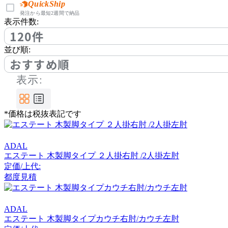
クラッシュクラッシュプ
QuickShip
発注から最短2週間で納品
ロジェクト
表示件数:
120件
FIS
並び順:
おすすめ順
エフアイエス
表示:
Fumi
*価格は税抜表記です
フミ
ADAL
HIDA
エステート 木製脚タイプ ２人掛右肘 /2人掛左肘
定価/上代:
ヒダ
都度見積
ADAL
HIRATA CHAIR COLLEC
エステート 木製脚タイプカウチ右肘/カウチ左肘
TION