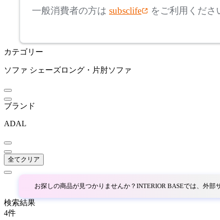
ベラコンテ
一般消費者の方は
subsclife
をご利用くださ
~
BoConcept
mm
カテゴリー
座面高
検索
ボーコンセプト
ソファ
シェーズロング・片肘ソファ
~
COLON
mm
ブランド
コロン
ADAL
CondeHouse
全てクリア
カンディハウス
お探しの商品が見つかりませんか？INTERIOR BASEでは、
CRUSH CRASH PROJECT
検索結果
4
件