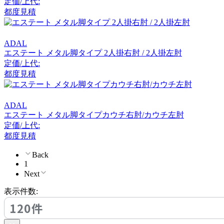
定価/上代:
ヒラタチェアーコレクシ
都度見積
ョン
HOMEDAY
ADAL
エステート メタル脚タイプ 2人掛右肘 / 2人掛左肘
ホームデイ
定価/上代:
都度見積
IDÉE
ADAL
エステート メタル脚タイプカウチ右肘/カウチ左肘
イデー
定価/上代:
都度見積
Back
KAWAJUN
1
Next
カワジュン
表示件数:
120件
KOKOROISHI