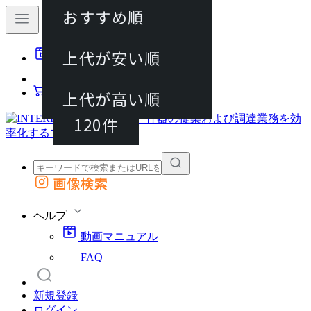
おすすめ順
40件
上代が安い順
動画マニュアル
80件
FAQ
カート
上代が高い順
120件
画像検索
外部サイトの商品をカートに追加
他のサイトで見つけた商品ページのURLを貼り付けて、カートに追加できます
ヘルプ
動画マニュアル
FAQ
新規登録
ログイン