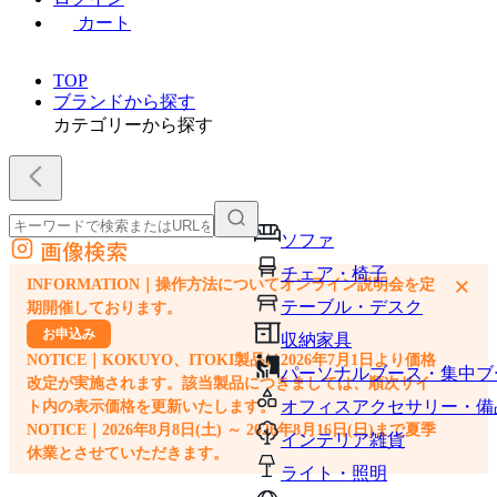
カート
TOP
ブランドから探す
カテゴリーから探す
ソファ
画像検索
外部サイトの商品をカートに追加
チェア・椅子
×
INFORMATION｜操作方法についてオンライン説明会を定
他のサイトで見つけた商品ページのURLを貼り付けて、カートに追加できます
テーブル・デスク
期開催しております。
お申込み
収納家具
NOTICE｜KOKUYO、ITOKI製品は2026年7月1日より価格
パーソナルブース・集中ブ
改定が実施されます。該当製品につきましては、順次サイ
オフィスアクセサリー・備
ト内の表示価格を更新いたします。
NOTICE｜2026年8月8日(土) ～ 2026年8月16日(日)まで夏季
インテリア雑貨
休業とさせていただきます。
ライト・照明