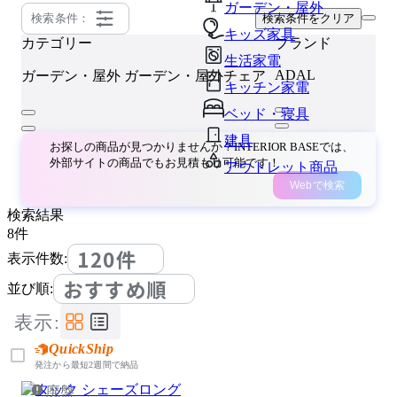
ガーデン・屋外
検索条件：
検索条件をクリア
キッズ家具
カテゴリー
ブランド
生活家電
ADAL
ガーデン・屋外
ガーデン・屋外チェア
キッチン家電
ベッド・寝具
建具
お探しの商品が見つかりませんか？INTERIOR BASEでは、
外部サイトの商品でもお見積もり可能です！
アウトレット商品
Webで検索
検索結果
8
件
120件
表示件数:
おすすめ順
並び順:
表示:
QuickShip
発注から最短2週間で納品
廃盤