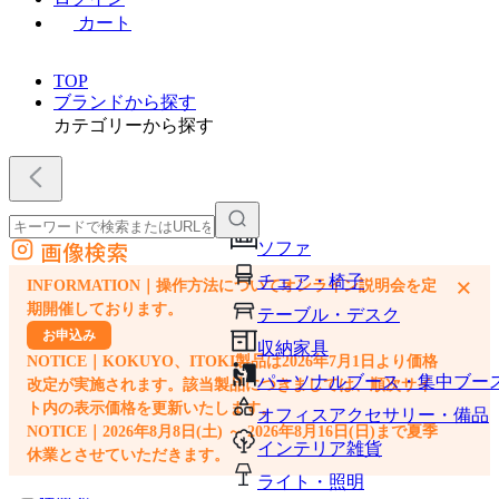
カート
TOP
ブランドから探す
カテゴリーから探す
画像検索
ソファ
外部サイトの商品をカートに追加
チェア・椅子
×
INFORMATION｜操作方法についてオンライン説明会を定
他のサイトで見つけた商品ページのURLを貼り付けて、カートに追加できます
期開催しております。
テーブル・デスク
お申込み
収納家具
NOTICE｜KOKUYO、ITOKI製品は2026年7月1日より価格
パーソナルブース・集中ブー
改定が実施されます。該当製品につきましては、順次サイ
ト内の表示価格を更新いたします。
オフィスアクセサリー・備品
NOTICE｜2026年8月8日(土) ～ 2026年8月16日(日)まで夏季
インテリア雑貨
休業とさせていただきます。
ライト・照明