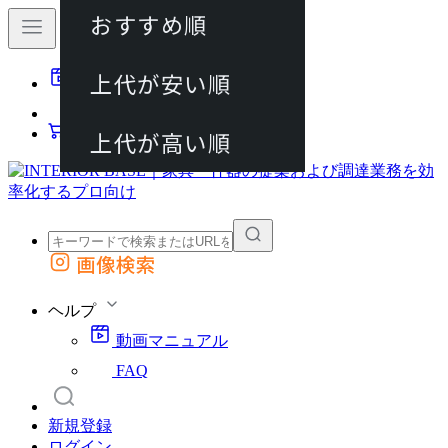
おすすめ順
80件
上代が安い順
動画マニュアル
120件
FAQ
カート
上代が高い順
画像検索
外部サイトの商品をカートに追加
他のサイトで見つけた商品ページのURLを貼り付けて、カートに追加できます
ヘルプ
動画マニュアル
FAQ
新規登録
ログイン