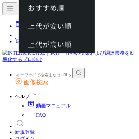
おすすめ順
80件
上代が安い順
動画マニュアル
120件
FAQ
カート
上代が高い順
画像検索
外部サイトの商品をカートに追加
他のサイトで見つけた商品ページのURLを貼り付けて、カートに追加できます
ヘルプ
動画マニュアル
FAQ
新規登録
ログイン