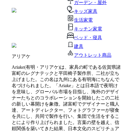
ガーデン・屋外
キッズ家具
生活家電
キッチン家電
ベッド・寝具
建具
アウトレット商品
アリアケ
Ariake(有明・アリアケ)は、家具の町である佐賀県諸
富町のレグナテックと平田椅子製作所、二社が立ち
上げました。この名は九州にある有明海にちなんで
名づけられました。「Ariake」とは日本語で夜明け
を意味し、グローバル市場を目指し、海外のデザイ
ナーたちとのコラボレーションを開始したこの二社
の新しい幕開けを象徴。諸富町でデザイナーと職人
達、アートディレクター、フォトグラファーが寝食
を共にし、共同で製作を行い、集団で生活をするこ
とにより作り上げられました。言葉の壁を越え、信
頼関係を築いてきた結果、日本文化のスピリチュア