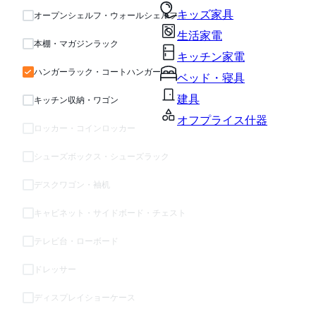
キッズ家具
オープンシェルフ・ウォールシェルフ・ラック
生活家電
本棚・マガジンラック
キッチン家電
ハンガーラック・コートハンガー
ベッド・寝具
建具
キッチン収納・ワゴン
オフプライス什器
ロッカー・コインロッカー
シューズボックス・シューズラック
デスクワゴン・袖机
キャビネット・サイドボード・チェスト
テレビ台・ローボード
ドレッサー
ディスプレイショーケース