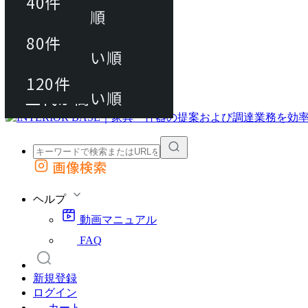
40件
おすすめ順
80件
80件
上代が安い順
動画マニュアル
120件
120件
FAQ
カート
上代が高い順
画像検索
外部サイトの商品をカートに追加
他のサイトで見つけた商品ページのURLを貼り付けて、カートに追加できます
ヘルプ
動画マニュアル
FAQ
新規登録
ログイン
カート