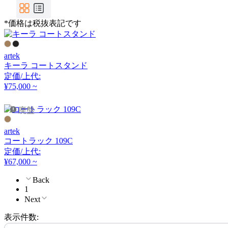
HAY
*価格は税抜表記です
ヘイ
artek
HIDA
キーラ コートスタンド
定価/上代:
ヒダ
¥75,000 ~
廃盤
HIKARI
artek
コートラック 109C
ヒカリ
定価/上代:
¥67,000 ~
IDÉE
Back
1
Next
イデー
表示件数: