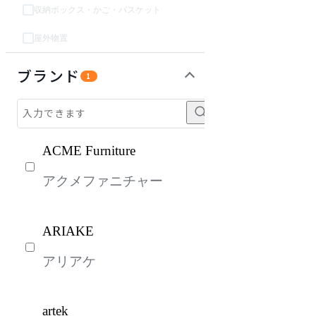
収納ボックス・かご・バスケット
屋外物置
オフィスアクセサリー・備品
インテリア雑貨
ライト・照明
キッズ家具
パーソナルブース・集中ブース
ガーデン・屋外
生活家電
キッチン家電
ベッド・寝具
建具
オフプライス什器
ブランド
1
ACME Furniture
アクメファニチャー
ARIAKE
アリアケ
artek