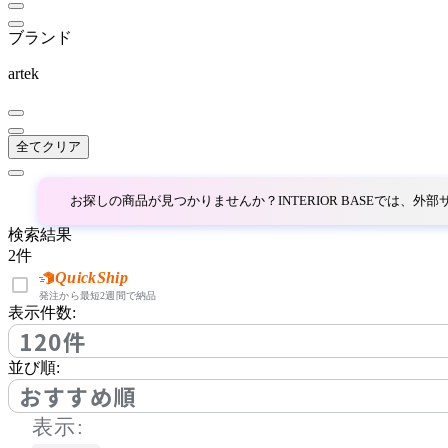
FLACE
ブランド
フレイス
artek
Form & Refine
全てクリア
フォームアンドリファイ
ン
お探しの商品が見つかりませんか？INTERIOR BASEでは、
FRITZ HANSEN
検索結果
2
件
フリッツハンセン
QuickShip
発注から最短2週間で納品
表示件数:
120件
FRONT PAGE NEWS
並び順:
フロント・ページ・ニュ
おすすめ順
ース
表示: