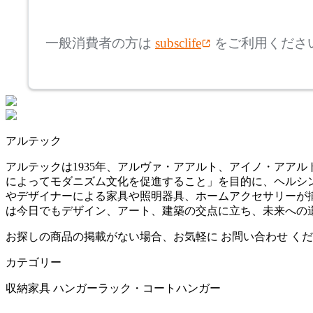
mm
高さ
検索
コサイン
一般消費者の方は
subsclife
をご利用くださ
~
CRUSH CRASH PROJECT
mm
座面高
検索
クラッシュクラッシュプ
ロジェクト
~
アルテック
DUENDE
mm
アルテックは1935年、アルヴァ・アアルト、アイノ・アア
によってモダニズム文化を促進すること」を目的に、ヘルシ
デュエンデ
やデザイナーによる家具や照明器具、ホームアクセサリーが
は今日でもデザイン、アート、建築の交点に立ち、未来への
DULTON
お探しの商品の掲載がない場合、お気軽に
お問い合わせ
くだ
カテゴリー
ダルトン
収納家具
ハンガーラック・コートハンガー