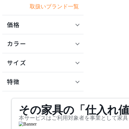
取扱いブランド一覧
アルテック
価格
AZUMAYA
定価 / 上代 (税抜)
検索
カラー
アズマヤ
~
円
サイズ
cascando
幅
カスカンド
検索
特徴
~
CondeHouse
mm
サステナビリティ商品
その家具の「仕入れ
奥行
検索
カンディハウス
~
本サービスはご利用対象者を事業として家具
cosine