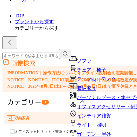
TOP
ブランドから探す
カテゴリーから探す
ソファ
画像検索
外部サイトの商品をカートに追加
チェア・椅子
他のサイトで見つけた商品ページのURLを貼り付けて、カートに追加できます
INFORMATION｜操作方法についてオンライン説明会を定期開催
テーブル・デスク
NOTICE｜KOKUYO、ITOKI製品は2026年7月1日より価
NOTICE｜2026年8月8日(土) ～ 2026年8月16日(日)まで夏季休
収納家具
パーソナルブース・集中ブ
カテゴリー
1
オフィスアクセサリー・備
インテリア雑貨
×
収納家具
ソファ
チェア・椅子
テーブル・デスク
ライト・照明
オフィスキャビネット・書庫・システム収納
ガーデン・屋外