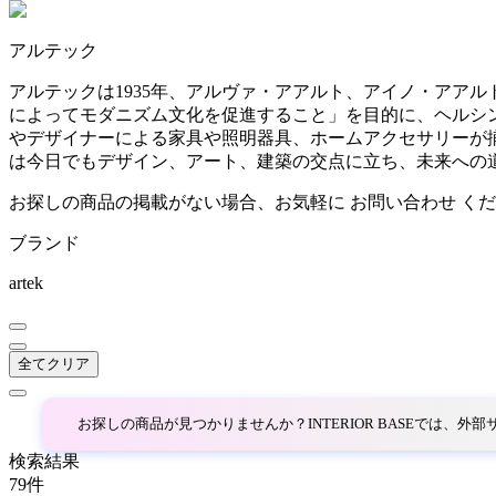
~
アルテック
AINX
mm
アルテックは1935年、アルヴァ・アアルト、アイノ・アア
によってモダニズム文化を促進すること」を目的に、ヘルシ
アイネクス
やデザイナーによる家具や照明器具、ホームアクセサリーが
は今日でもデザイン、アート、建築の交点に立ち、未来への
aluna
お探しの商品の掲載がない場合、お気軽に
お問い合わせ
くだ
ブランド
アルナ
artek
Andreu World
全てクリア
アンドリューワールド
お探しの商品が見つかりませんか？INTERIOR BASEでは、
ANONIMA CASTELLI
検索結果
79
件