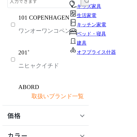
テーブル・デスク
キッズ家具
生活家電
101 COPENHAGEN
収納家具
キッチン家電
ワンオーワンコペンハー
オフィスアクセサリー・備品
ベッド・寝具
ゲン
インテリア雑貨
建具
201˚
オフプライス什器
ライト・照明
ニヒャクイチド
キッズ家具
パーソナルブース・集中ブース
ABORD
ガーデン・屋外
取扱いブランド一覧
アボール
生活家電
価格
キッチン家電
ACME Furniture
ベッド・寝具
定価 / 上代 (税抜)
検索
カラー
アクメファニチャー