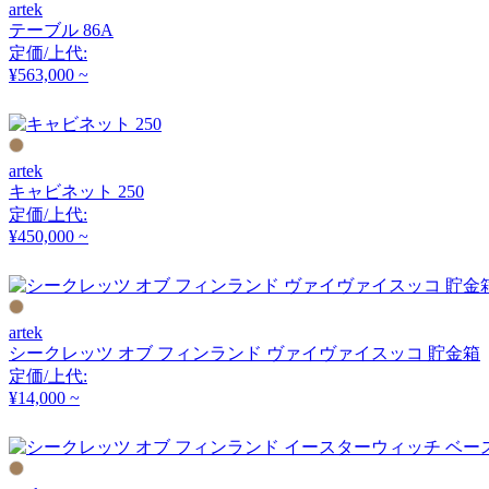
artek
アルナイ
テーブル 86A
定価/上代:
¥563,000 ~
Astep
アステップ
artek
キャビネット 250
定価/上代:
AZUMAYA
¥450,000 ~
アズマヤ
artek
B-LINE
シークレッツ オブ フィンランド ヴァイヴァイスッコ 貯金箱
定価/上代:
ビーライン
¥14,000 ~
B.C. SAN MICHELE