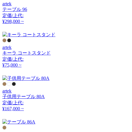
アーメット
artek
テーブル 96
定価/上代:
¥298,000 ~
ART WORK STUDIO
アートワークスタジオ
artek
キーラ コートスタンド
artek
定価/上代:
¥75,000 ~
アルテック
Artemide
artek
子供用テーブル 80A
定価/上代:
アルテミデ
¥167,000 ~
ARUNAi