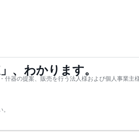
値」、わかります。
・什器の提案、販売を行う法人様および個人事業主
い。