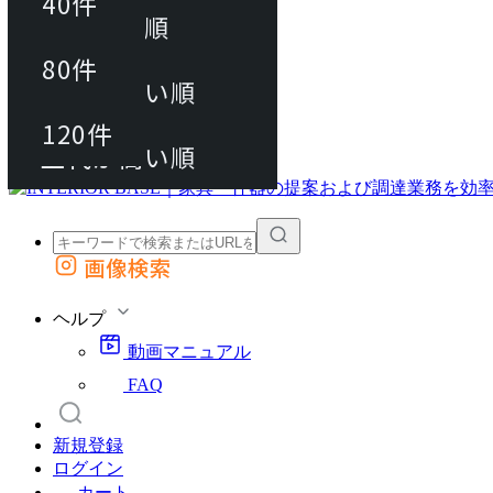
40件
おすすめ順
80件
80件
上代が安い順
動画マニュアル
120件
120件
FAQ
カート
上代が高い順
画像検索
外部サイトの商品をカートに追加
他のサイトで見つけた商品ページのURLを貼り付けて、カートに追加できます
ヘルプ
動画マニュアル
FAQ
新規登録
ログイン
カート