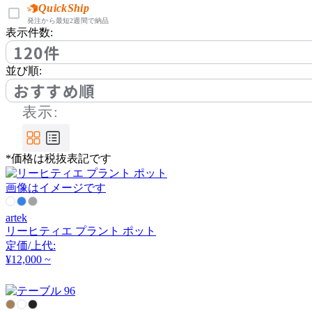
アノニマカステッリ
QuickShip
発注から最短2週間で納品
表示件数:
120件
Another Garden
並び順:
アナザーガーデン
おすすめ順
表示:
ARIAKE
*価格は税抜表記です
アリアケ
画像はイメージです
arper
artek
リーヒティエ プラント ポット
アルペール
定価/上代:
¥12,000 ~
arrmet