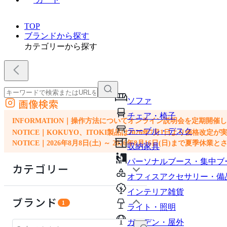
TOP
ブランドから探す
カテゴリーから探す
ソファ
画像検索
外部サイトの商品をカートに追加
チェア・椅子
他のサイトで見つけた商品ページのURLを貼り付けて、カートに追加できます
INFORMATION｜操作方法についてオンライン説明会を定期開催
テーブル・デスク
NOTICE｜KOKUYO、ITOKI製品は2026年7月1日より価
NOTICE｜2026年8月8日(土) ～ 2026年8月16日(日)まで夏季休
収納家具
パーソナルブース・集中ブ
カテゴリー
オフィスアクセサリー・備
インテリア雑貨
ソファ
ブランド
1
ライト・照明
チェア・椅子
ガーデン・屋外