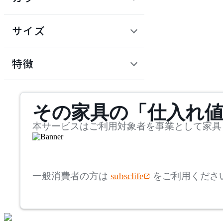
~
建具
オフプライス什器
円
サイズ
ADAL
幅
アダル
検索
特徴
~
ADAL TOTAL INTERIOR
mm
サステナビリティ商品
COLLECTION
その家具の「仕入れ
奥行
検索
アダルトータルインテリ
アコレクション
~
本サービスはご利用対象者を事業として家具
ADRS
mm
高さ
検索
アドレス
一般消費者の方は
subsclife
をご利用くださ
~
AICO
mm
座面高
検索
アイコ