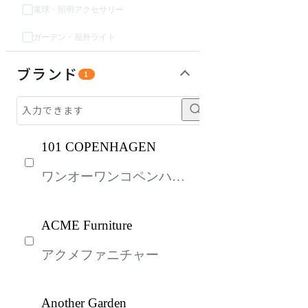
電球・照明アクセサリー
ガーデン・屋外ライト
ソファ
チェア・椅子
テーブル・デスク
収納家具
パーソナルブース・集中ブース
オフィスアクセサリー・備品
インテリア雑貨
ガーデン・屋外
キッズ家具
生活家電
キッチン家電
ベッド・寝具
建具
オフプライス什器
ブランド
1
101 COPENHAGEN
ワンオーワンコペンハー
ゲン
ACME Furniture
アクメファニチャー
Another Garden