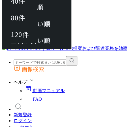
40件
おすすめ順
80件
80件
上代が安い順
動画マニュアル
120件
120件
FAQ
カート
上代が高い順
画像検索
外部サイトの商品をカートに追加
他のサイトで見つけた商品ページのURLを貼り付けて、カートに追加できます
ヘルプ
動画マニュアル
FAQ
新規登録
ログイン
カート