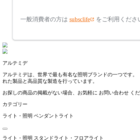
mm
高さ
検索
アステップ
一般消費者の方は
subsclife
をご利用くださ
~
AZUMAYA
mm
座面高
検索
アズマヤ
~
アルテミデ
BALMUDA
mm
アルテミデは、世界で最も有名な照明ブランドの一つです。「Th
れた製品と高品質な製造を行っています。
バルミューダ
お探しの商品の掲載がない場合、お気軽に
お問い合わせ
くだ
カテゴリー
bellacontte
ライト・照明
ペンダントライト
ベラコンテ
ライト・照明
スタンドライト・フロアライト