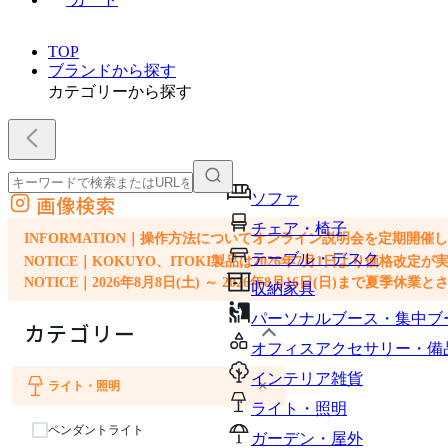
TOP
ブランドから探す
カテゴリーから探す
ソファ
画像検索
外部サイトの商品をカートに追加
チェア・椅子
他のサイトで見つけた商品ページのURLを貼り付けて、カートに追加できます
INFORMATION｜操作方法についてオンライン説明会を定期開催
テーブル・デスク
NOTICE｜KOKUYO、ITOKI製品は2026年7月1日より価
NOTICE｜2026年8月8日(土) ～ 2026年8月16日(日)まで夏季休
収納家具
パーソナルブース・集中ブ
カテゴリー
オフィスアクセサリー・備
インテリア雑貨
×
ライト・照明
ライト・照明
ペンダントライト
ガーデン・屋外