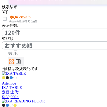
Coccole
検索結果
37
件
コッコレ
QuickShip
発注から最短2週間で納品
表示件数:
cosine
120件
並び順:
コサイン
おすすめ順
表示:
DCW éditions
ディーシーダブリューエ
*価格は税抜表記です
ディションズ
Artemide
DeVorm
IXA TABLE
定価/上代:
デフォルム
¥130,000 ~