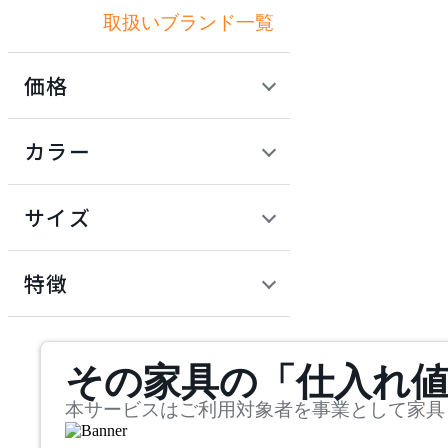
取扱いブランド一覧
アナザーガーデン
価格
ART WORK STUDIO
定価 / 上代 (税抜)
検索
カラー
アートワークスタジオ
~
円
サイズ
artek
幅
アルテック
検索
特徴
~
Artemide
mm
サステナビリティ商品
その家具の「仕入れ
奥行
検索
アルテミデ
~
本サービスはご利用対象者を事業として家具
Astep