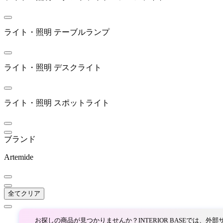
BoConcept
ボーコンセプト
ライト・照明
テーブルランプ
BRID
ライト・照明
デスクライト
ブリッド
ライト・照明
スポットライト
BROKIS
ブロッキス
ブランド
Artemide
CL Sterling & Son
シーエル スターリングア
全てクリア
ンドサン
お探しの商品が見つかりませんか？INTERIOR BASEでは、