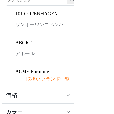
101 COPENHAGEN
ワンオーワンコペンハー
ゲン
ABORD
アボール
ACME Furniture
取扱いブランド一覧
アクメファニチャー
価格
ADAL
定価 / 上代 (税抜)
検索
カラー
アダル