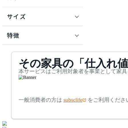
~
円
サイズ
ADAL TOTAL INTERIOR
COLLECTION
幅
アダルトータルインテリ
検索
特徴
アコレクション
~
ADRS
mm
サステナビリティ商品
その家具の「仕入れ
奥行
検索
アドレス
~
本サービスはご利用対象者を事業として家具
Andreu World
mm
高さ
検索
アンドリューワールド
一般消費者の方は
subsclife
をご利用くださ
~
ANONIMA CASTELLI
mm
座面高
検索
アノニマカステッリ