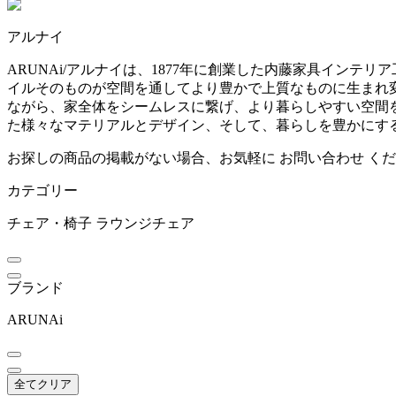
~
アルナイ
ARIAKE
mm
ARUNAi/アルナイは、1877年に創業した内藤家具イン
イルそのものが空間を通してより豊かで上質なものに生まれ
アリアケ
ながら、家全体をシームレスに繋げ、より暮らしやすい空間
た様々なマテリアルとデザイン、そして、暮らしを豊かにす
arper
お探しの商品の掲載がない場合、お気軽に
お問い合わせ
くだ
カテゴリー
アルペール
チェア・椅子
ラウンジチェア
artek
ブランド
アルテック
ARUNAi
ARUNAi
全てクリア