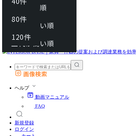
40件
おすすめ順
80件
80件
上代が安い順
動画マニュアル
120件
120件
FAQ
カート
上代が高い順
画像検索
外部サイトの商品をカートに追加
他のサイトで見つけた商品ページのURLを貼り付けて、カートに追加できます
ヘルプ
動画マニュアル
FAQ
新規登録
ログイン
カート