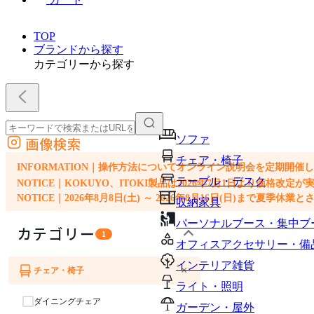
TOP
ブランドから探す
カテゴリーから探す
ソファ
画像検索
外部サイトの商品をカートに追加
チェア・椅子
他のサイトで見つけた商品ページのURLを貼り付けて、カートに追加できます
INFORMATION｜操作方法についてオンライン説明会を定期開催
テーブル・デスク
NOTICE｜KOKUYO、ITOKI製品は2026年7月1日より価
NOTICE｜2026年8月8日(土) ～ 2026年8月16日(日)まで夏季休
収納家具
パーソナルブース・集中ブ
カテゴリー
1
オフィスアクセサリー・備
インテリア雑貨
×
チェア・椅子
ソファ
ライト・照明
ダイニングチェア
ガーデン・屋外