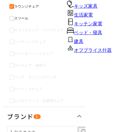
キッズ家具
ラウンジチェア
生活家電
スツール
キッチン家電
オフィスチェア・ワークチェア
ベッド・寝具
建具
ミーティングチェア
オフプライス什器
カウンター・ハイチェア
ローチェア・座椅子
ベンチ・ダイニングベンチ
ゲーミングチェア
エグゼクティブ・応接用チェア
テーブル・デスク
収納家具
インテリア雑貨
パーソナルブース・集中ブース
オフィスアクセサリー・備品
ライト・照明
ガーデン・屋外
キッズ家具
生活家電
キッチン家電
ベッド・寝具
建具
オフプライス什器
ブランド
1