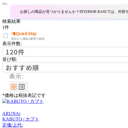
アルナイ
お探しの商品が見つかりませんか？INTERIOR BASEでは、
AZUMAYA
検索結果
1
件
アズマヤ
QuickShip
発注から最短2週間で納品
表示件数:
120件
BoConcept
並び順:
ボーコンセプト
おすすめ順
表示:
by interiors
*価格は税抜表記です
バイインテリアズ
ARUNAi
Coccole
KABUTO / カブト
定価/上代: