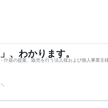
値」、わかります。
・什器の提案、販売を行う法人様および個人事業主
い。