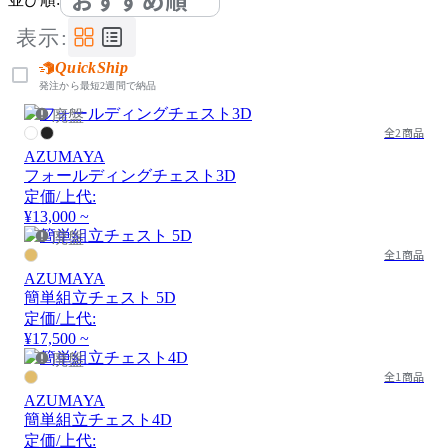
おすすめ順
表示:
QuickShip
発注から最短2週間で納品
廃盤
全2商品
AZUMAYA
フォールディングチェスト3D
定価/上代:
¥13,000 ~
廃盤
全1商品
AZUMAYA
簡単組立チェスト 5D
定価/上代:
¥17,500 ~
廃盤
全1商品
AZUMAYA
簡単組立チェスト4D
定価/上代: