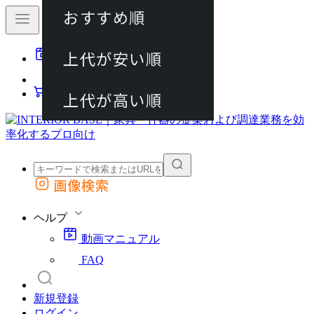
おすすめ順
80件
上代が安い順
動画マニュアル
120件
FAQ
カート
上代が高い順
画像検索
外部サイトの商品をカートに追加
他のサイトで見つけた商品ページのURLを貼り付けて、カートに追加できます
ヘルプ
動画マニュアル
FAQ
新規登録
ログイン