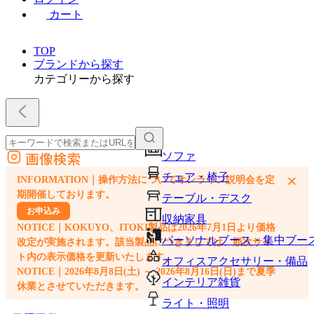
カート
TOP
ブランドから探す
カテゴリーから探す
画像検索
ソファ
外部サイトの商品をカートに追加
チェア・椅子
×
INFORMATION｜操作方法についてオンライン説明会を定
他のサイトで見つけた商品ページのURLを貼り付けて、カートに追加できます
期開催しております。
テーブル・デスク
お申込み
収納家具
NOTICE｜KOKUYO、ITOKI製品は2026年7月1日より価格
パーソナルブース・集中ブー
改定が実施されます。該当製品につきましては、順次サイ
ト内の表示価格を更新いたします。
オフィスアクセサリー・備品
NOTICE｜2026年8月8日(土) ～ 2026年8月16日(日)まで夏季
インテリア雑貨
休業とさせていただきます。
ライト・照明