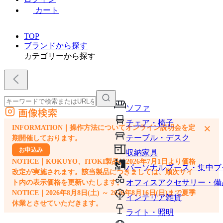
カート
TOP
ブランドから探す
カテゴリーから探す
ソファ
画像検索
外部サイトの商品をカートに追加
チェア・椅子
×
INFORMATION｜操作方法についてオンライン説明会を定
他のサイトで見つけた商品ページのURLを貼り付けて、カートに追加できます
テーブル・デスク
期開催しております。
お申込み
収納家具
NOTICE｜KOKUYO、ITOKI製品は2026年7月1日より価格
パーソナルブース・集中ブ
改定が実施されます。該当製品につきましては、順次サイ
オフィスアクセサリー・備
ト内の表示価格を更新いたします。
NOTICE｜2026年8月8日(土) ～ 2026年8月16日(日)まで夏季
インテリア雑貨
休業とさせていただきます。
ライト・照明