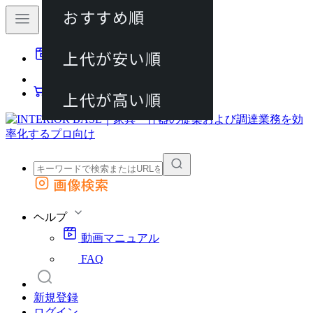
おすすめ順
80件
上代が安い順
動画マニュアル
120件
FAQ
カート
上代が高い順
画像検索
外部サイトの商品をカートに追加
他のサイトで見つけた商品ページのURLを貼り付けて、カートに追加できます
ヘルプ
動画マニュアル
FAQ
新規登録
ログイン