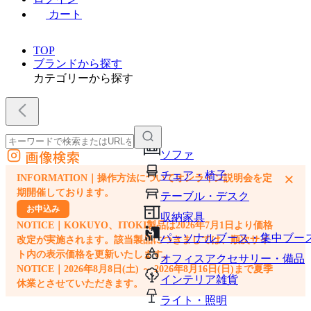
カート
TOP
ブランドから探す
カテゴリーから探す
画像検索
ソファ
外部サイトの商品をカートに追加
チェア・椅子
×
INFORMATION｜操作方法についてオンライン説明会を定
他のサイトで見つけた商品ページのURLを貼り付けて、カートに追加できます
期開催しております。
テーブル・デスク
お申込み
収納家具
NOTICE｜KOKUYO、ITOKI製品は2026年7月1日より価格
パーソナルブース・集中ブー
改定が実施されます。該当製品につきましては、順次サイ
ト内の表示価格を更新いたします。
オフィスアクセサリー・備品
NOTICE｜2026年8月8日(土) ～ 2026年8月16日(日)まで夏季
インテリア雑貨
休業とさせていただきます。
ライト・照明