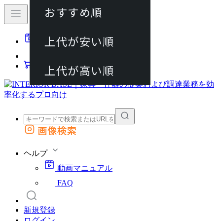
おすすめ順
80件
上代が安い順
動画マニュアル
120件
FAQ
カート
上代が高い順
画像検索
外部サイトの商品をカートに追加
他のサイトで見つけた商品ページのURLを貼り付けて、カートに追加できます
ヘルプ
動画マニュアル
FAQ
新規登録
ログイン