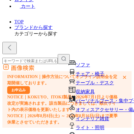
カート
TOP
ブランドから探す
カテゴリーから探す
ソファ
画像検索
外部サイトの商品をカートに追加
チェア・椅子
×
INFORMATION｜操作方法についてオンライン説明会を定
他のサイトで見つけた商品ページのURLを貼り付けて、カートに追加できます
テーブル・デスク
期開催しております。
お申込み
収納家具
NOTICE｜KOKUYO、ITOKI製品は2026年7月1日より価格
パーソナルブース・集中ブ
改定が実施されます。該当製品につきましては、順次サイ
オフィスアクセサリー・備
ト内の表示価格を更新いたします。
NOTICE｜2026年8月8日(土) ～ 2026年8月16日(日)まで夏季
インテリア雑貨
休業とさせていただきます。
ライト・照明