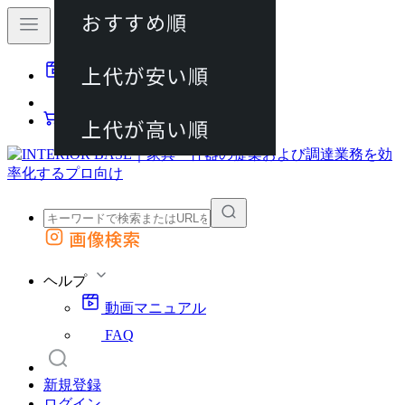
おすすめ順
80件
上代が安い順
動画マニュアル
120件
FAQ
カート
上代が高い順
画像検索
外部サイトの商品をカートに追加
他のサイトで見つけた商品ページのURLを貼り付けて、カートに追加できます
ヘルプ
動画マニュアル
FAQ
新規登録
ログイン