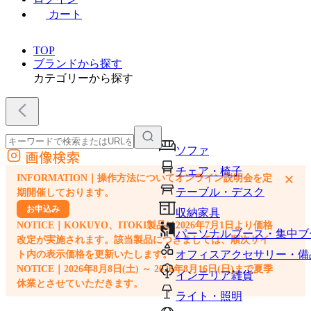
カート
TOP
ブランドから探す
カテゴリーから探す
ソファ
画像検索
外部サイトの商品をカートに追加
チェア・椅子
×
INFORMATION｜操作方法についてオンライン説明会を定
他のサイトで見つけた商品ページのURLを貼り付けて、カートに追加できます
テーブル・デスク
期開催しております。
お申込み
収納家具
NOTICE｜KOKUYO、ITOKI製品は2026年7月1日より価格
パーソナルブース・集中ブ
改定が実施されます。該当製品につきましては、順次サイ
オフィスアクセサリー・備
ト内の表示価格を更新いたします。
NOTICE｜2026年8月8日(土) ～ 2026年8月16日(日)まで夏季
インテリア雑貨
休業とさせていただきます。
ライト・照明