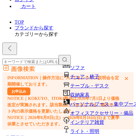
カート
TOP
ブランドから探す
カテゴリーから探す
画像検索
ソファ
外部サイトの商品をカートに追加
チェア・椅子
×
INFORMATION｜操作方法についてオンライン説明会を定
他のサイトで見つけた商品ページのURLを貼り付けて、カートに追加できます
期開催しております。
テーブル・デスク
お申込み
収納家具
NOTICE｜KOKUYO、ITOKI製品は2026年7月1日より価格
パーソナルブース・集中ブー
改定が実施されます。該当製品につきましては、順次サイ
ト内の表示価格を更新いたします。
オフィスアクセサリー・備品
NOTICE｜2026年8月8日(土) ～ 2026年8月16日(日)まで夏季
インテリア雑貨
休業とさせていただきます。
ライト・照明