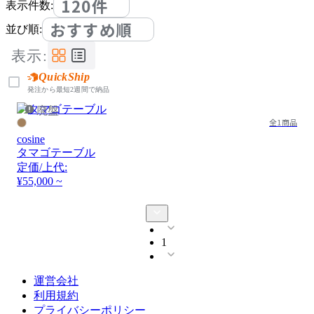
120件
表示件数:
おすすめ順
並び順:
表示:
QuickShip
発注から最短2週間で納品
廃盤
全1商品
cosine
タマゴテーブル
定価/上代:
¥55,000 ~
1
運営会社
利用規約
プライバシーポリシー