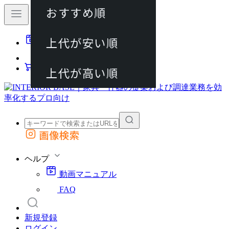
おすすめ順
80件
上代が安い順
動画マニュアル
120件
FAQ
カート
上代が高い順
画像検索
外部サイトの商品をカートに追加
他のサイトで見つけた商品ページのURLを貼り付けて、カートに追加できます
ヘルプ
動画マニュアル
FAQ
新規登録
ログイン