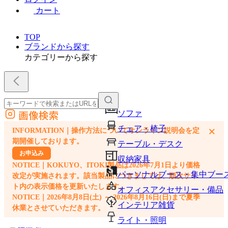
カート
TOP
ブランドから探す
カテゴリーから探す
画像検索
ソファ
外部サイトの商品をカートに追加
チェア・椅子
×
INFORMATION｜操作方法についてオンライン説明会を定
他のサイトで見つけた商品ページのURLを貼り付けて、カートに追加できます
期開催しております。
テーブル・デスク
お申込み
収納家具
NOTICE｜KOKUYO、ITOKI製品は2026年7月1日より価格
パーソナルブース・集中ブー
改定が実施されます。該当製品につきましては、順次サイ
ト内の表示価格を更新いたします。
オフィスアクセサリー・備品
NOTICE｜2026年8月8日(土) ～ 2026年8月16日(日)まで夏季
インテリア雑貨
休業とさせていただきます。
ライト・照明