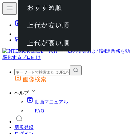
おすすめ順
80件
上代が安い順
動画マニュアル
120件
FAQ
カート
上代が高い順
画像検索
外部サイトの商品をカートに追加
他のサイトで見つけた商品ページのURLを貼り付けて、カートに追加できます
ヘルプ
動画マニュアル
FAQ
新規登録
ログイン