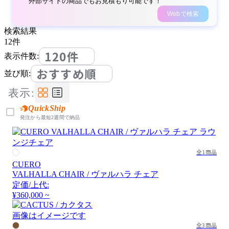
外部サイトの商品でもお見積もり可能です！
Webで検索
検索結果
12
件
120件
表示件数:
おすすめ順
並び順:
表示:
QuickShip
発注から最短2週間で納品
全1商品
CUERO
VALHALLA CHAIR / ヴァルハラ チェア
定価/上代:
¥360,000 ~
画像はイメージです
全3商品