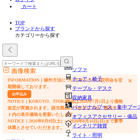
カート
TOP
ブランドから探す
カテゴリーから探す
画像検索
ソファ
外部サイトの商品をカートに追加
チェア・椅子
×
INFORMATION｜操作方法についてオンライン説明会を定
他のサイトで見つけた商品ページのURLを貼り付けて、カートに追加できます
期開催しております。
テーブル・デスク
お申込み
収納家具
NOTICE｜KOKUYO、ITOKI製品は2026年7月1日より価格
パーソナルブース・集中ブー
改定が実施されます。該当製品につきましては、順次サイ
ト内の表示価格を更新いたします。
オフィスアクセサリー・備品
NOTICE｜2026年8月8日(土) ～ 2026年8月16日(日)まで夏季
インテリア雑貨
休業とさせていただきます。
ライト・照明