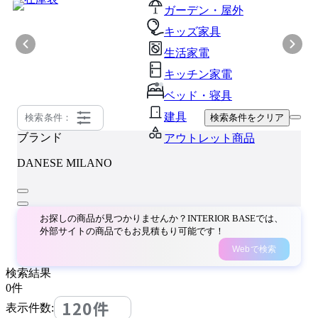
ガーデン・屋外
キッズ家具
生活家電
キッチン家電
ベッド・寝具
建具
検索条件：
検索条件をクリア
ブランド
アウトレット商品
DANESE MILANO
お探しの商品が見つかりませんか？INTERIOR BASEでは、
外部サイトの商品でもお見積もり可能です！
Webで検索
検索結果
0
件
120件
表示件数: