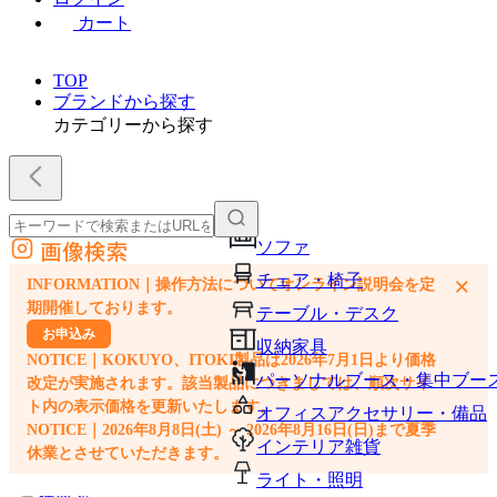
カート
TOP
ブランドから探す
カテゴリーから探す
画像検索
ソファ
外部サイトの商品をカートに追加
チェア・椅子
×
INFORMATION｜操作方法についてオンライン説明会を定
他のサイトで見つけた商品ページのURLを貼り付けて、カートに追加できます
期開催しております。
テーブル・デスク
お申込み
収納家具
NOTICE｜KOKUYO、ITOKI製品は2026年7月1日より価格
パーソナルブース・集中ブー
改定が実施されます。該当製品につきましては、順次サイ
ト内の表示価格を更新いたします。
オフィスアクセサリー・備品
NOTICE｜2026年8月8日(土) ～ 2026年8月16日(日)まで夏季
インテリア雑貨
休業とさせていただきます。
ライト・照明