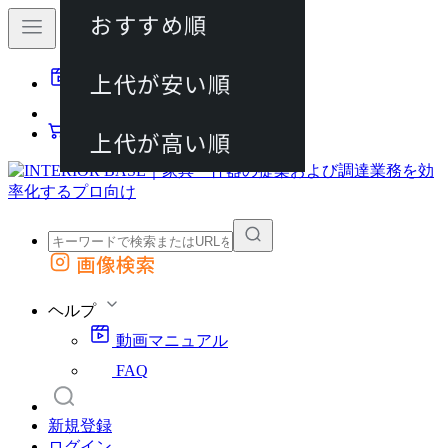
おすすめ順
80件
上代が安い順
動画マニュアル
120件
FAQ
カート
上代が高い順
画像検索
外部サイトの商品をカートに追加
他のサイトで見つけた商品ページのURLを貼り付けて、カートに追加できます
ヘルプ
動画マニュアル
FAQ
新規登録
ログイン