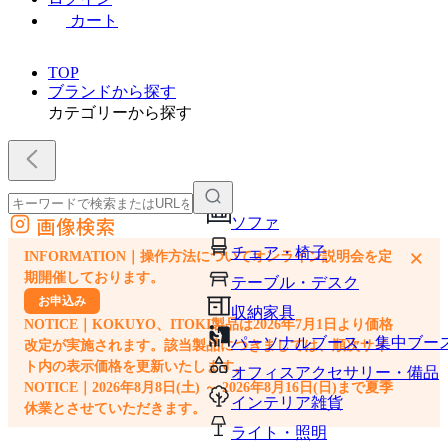
カート
TOP
ブランドから探す
カテゴリーから探す
画像検索
ソファ
外部サイトの商品をカートに追加
チェア・椅子
×
INFORMATION｜操作方法についてオンライン説明会を定
他のサイトで見つけた商品ページのURLを貼り付けて、カートに追加できます
期開催しております。
テーブル・デスク
お申込み
収納家具
NOTICE｜KOKUYO、ITOKI製品は2026年7月1日より価格
パーソナルブース・集中ブー
改定が実施されます。該当製品につきましては、順次サイ
ト内の表示価格を更新いたします。
オフィスアクセサリー・備品
NOTICE｜2026年8月8日(土) ～ 2026年8月16日(日)まで夏季
インテリア雑貨
休業とさせていただきます。
ライト・照明