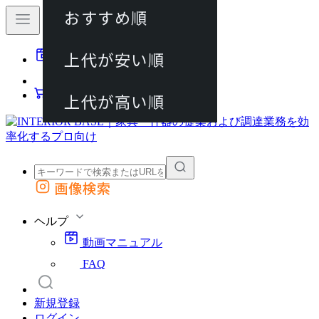
おすすめ順
80件
上代が安い順
動画マニュアル
120件
FAQ
カート
上代が高い順
画像検索
外部サイトの商品をカートに追加
他のサイトで見つけた商品ページのURLを貼り付けて、カートに追加できます
ヘルプ
動画マニュアル
FAQ
新規登録
ログイン