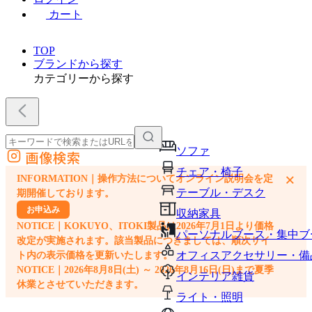
カート
TOP
ブランドから探す
カテゴリーから探す
ソファ
画像検索
外部サイトの商品をカートに追加
チェア・椅子
×
INFORMATION｜操作方法についてオンライン説明会を定
他のサイトで見つけた商品ページのURLを貼り付けて、カートに追加できます
テーブル・デスク
期開催しております。
お申込み
収納家具
NOTICE｜KOKUYO、ITOKI製品は2026年7月1日より価格
パーソナルブース・集中ブ
改定が実施されます。該当製品につきましては、順次サイ
オフィスアクセサリー・備
ト内の表示価格を更新いたします。
NOTICE｜2026年8月8日(土) ～ 2026年8月16日(日)まで夏季
インテリア雑貨
休業とさせていただきます。
ライト・照明