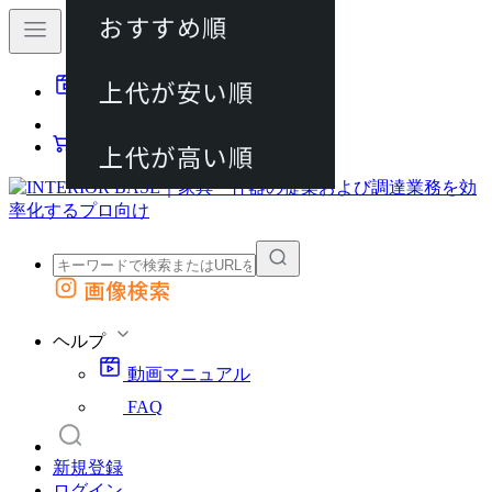
おすすめ順
80件
上代が安い順
動画マニュアル
120件
FAQ
カート
上代が高い順
画像検索
外部サイトの商品をカートに追加
他のサイトで見つけた商品ページのURLを貼り付けて、カートに追加できます
ヘルプ
動画マニュアル
FAQ
新規登録
ログイン