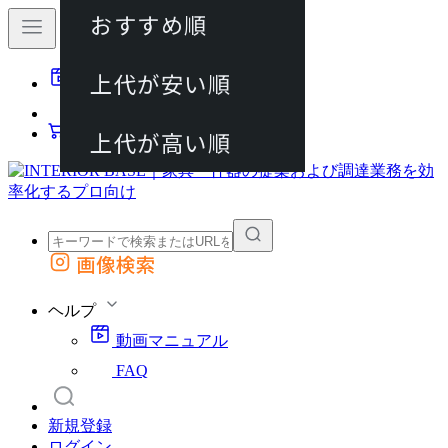
おすすめ順
80件
上代が安い順
動画マニュアル
120件
FAQ
カート
上代が高い順
画像検索
外部サイトの商品をカートに追加
他のサイトで見つけた商品ページのURLを貼り付けて、カートに追加できます
ヘルプ
動画マニュアル
FAQ
新規登録
ログイン