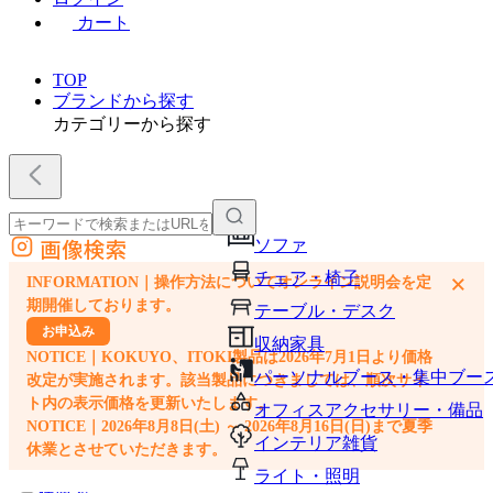
カート
TOP
ブランドから探す
カテゴリーから探す
画像検索
ソファ
外部サイトの商品をカートに追加
チェア・椅子
×
INFORMATION｜操作方法についてオンライン説明会を定
他のサイトで見つけた商品ページのURLを貼り付けて、カートに追加できます
期開催しております。
テーブル・デスク
お申込み
収納家具
NOTICE｜KOKUYO、ITOKI製品は2026年7月1日より価格
パーソナルブース・集中ブー
改定が実施されます。該当製品につきましては、順次サイ
ト内の表示価格を更新いたします。
オフィスアクセサリー・備品
NOTICE｜2026年8月8日(土) ～ 2026年8月16日(日)まで夏季
インテリア雑貨
休業とさせていただきます。
ライト・照明