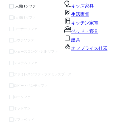
キッズ家具
3人掛けソファ
生活家電
1人掛けソファ
キッチン家電
コーナーソファ
ベッド・寝具
建具
カウチソファ
オフプライス什器
シェーズロング・片肘ソファ
システムソファ
ファミレスソファ・ファミレスブース
ロビー・ベンチソファ
ローソファ
オットマン
ソファベッド