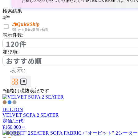
お探しの商品が見つかりませんか？INTERIOR BASEでは、
バイインテリアズ
検索結果
4
件
CARBON STOCK FURNI
QuickShip
TURE
発注から最短2週間で納品
表示件数:
カーボンストックファニ
120件
チャー
並び順:
おすすめ順
Coccole
表示:
コッコレ
*価格は税抜表記です
COMPLEX UNIVERSAL
FURNITURE SUPPLY
コンプレックスユニバー
DULTON
サルファニチャーサプラ
VELVET SOFA 2 SEATER
定価/上代:
イ
¥160,000 ~
CondeHouse
廃盤