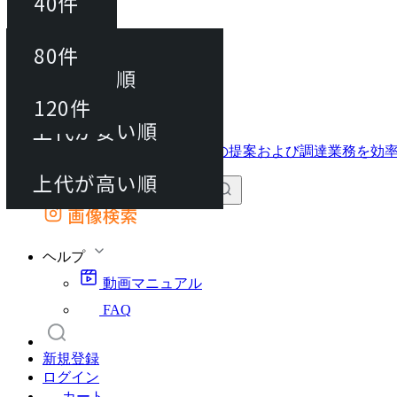
40件
並び替え
40件
80件
おすすめ順
動画マニュアル
80件
120件
FAQ
カート
上代が安い順
120件
上代が高い順
画像検索
外部サイトの商品をカートに追加
他のサイトで見つけた商品ページのURLを貼り付けて、カートに追加できます
ヘルプ
動画マニュアル
FAQ
新規登録
ログイン
カート