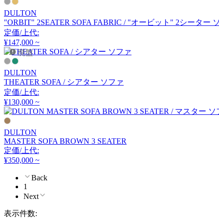
カンディハウス
DULTON
"ORBIT" 2SEATER SOFA FABRIC / "オービット" 2シー
定価/上代:
cosine
¥147,000 ~
廃盤
コサイン
DULTON
THEATER SOFA / シアター ソファ
定価/上代:
CRUSH CRASH PROJECT
¥130,000 ~
クラッシュクラッシュプ
ロジェクト
DULTON
MASTER SOFA BROWN 3 SEATER
定価/上代:
DULTON
¥350,000 ~
ダルトン
Back
1
Next
EDDA
表示件数: