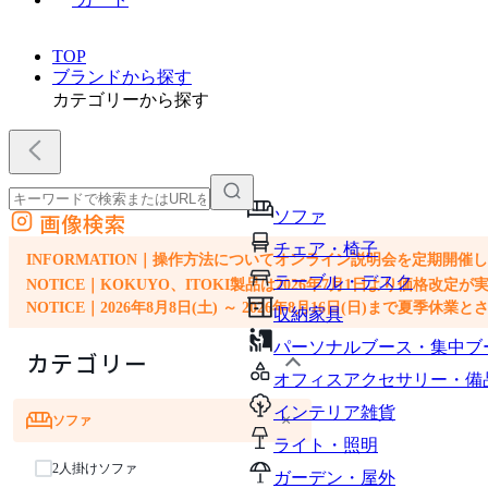
TOP
ブランドから探す
カテゴリーから探す
ソファ
画像検索
外部サイトの商品をカートに追加
チェア・椅子
他のサイトで見つけた商品ページのURLを貼り付けて、カートに追加できます
INFORMATION｜操作方法についてオンライン説明会を定期開催
テーブル・デスク
NOTICE｜KOKUYO、ITOKI製品は2026年7月1日より価
NOTICE｜2026年8月8日(土) ～ 2026年8月16日(日)まで夏季休
収納家具
パーソナルブース・集中ブ
カテゴリー
オフィスアクセサリー・備
インテリア雑貨
×
ソファ
ライト・照明
2人掛けソファ
ガーデン・屋外