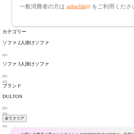
アルテック
一般消費者の方は
subsclife
をご利用くださ
~
ARUNAi
mm
カテゴリー
座面高
検索
アルナイ
ソファ
2人掛けソファ
~
AZUMAYA
mm
ソファ
3人掛けソファ
アズマヤ
ブランド
BoConcept
DULTON
ボーコンセプト
全てクリア
by interiors