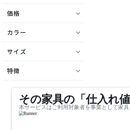
価格
ADAL TOTAL INTERIOR
COLLECTION
定価 / 上代 (税抜)
検索
カラー
アダルトータルインテリ
~
アコレクション
円
サイズ
ADRS
幅
アドレス
検索
特徴
~
ARIAKE
mm
サステナビリティ商品
その家具の「仕入れ
奥行
検索
アリアケ
~
本サービスはご利用対象者を事業として家具
artek
mm
高さ
検索