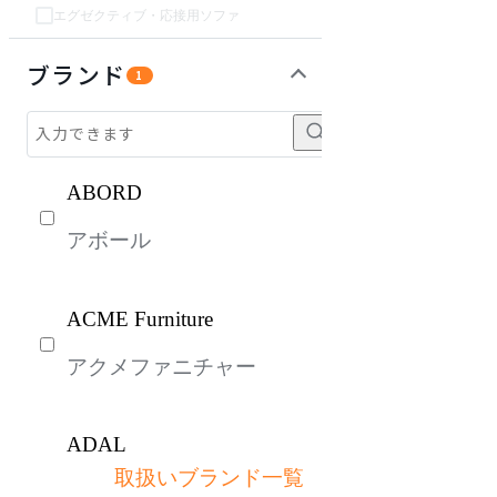
エグゼクティブ・応接用ソファ
チェア・椅子
テーブル・デスク
収納家具
ライト・照明
ガーデン・屋外
生活家電
パーソナルブース・集中ブース
オフィスアクセサリー・備品
インテリア雑貨
キッズ家具
キッチン家電
ベッド・寝具
建具
オフプライス什器
ブランド
1
ABORD
アボール
ACME Furniture
アクメファニチャー
ADAL
取扱いブランド一覧
アダル