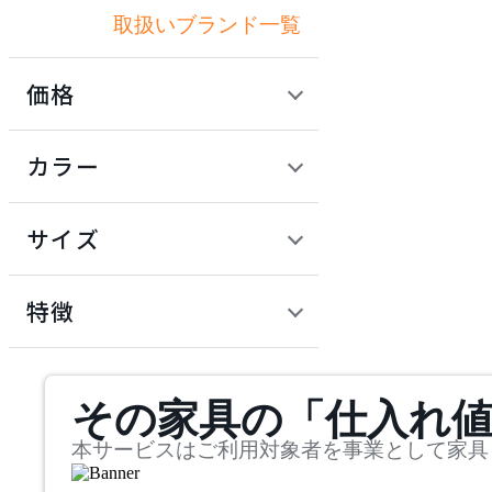
取扱いブランド一覧
アズマヤ
価格
BoConcept
定価 / 上代 (税抜)
検索
カラー
ボーコンセプト
~
円
サイズ
common furniture
幅
コモンファニチャー
検索
特徴
~
COMPLEX UNIVERSAL
mm
サステナビリティ商品
FURNITURE SUPPLY
その家具の「仕入れ
奥行
検索
コンプレックスユニバー
サルファニチャーサプラ
~
本サービスはご利用対象者を事業として家具
イ
CondeHouse