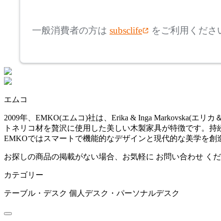
mm
高さ
検索
カンディハウス
一般消費者の方は
subsclife
をご利用くださ
~
CRUSH CRASH PROJECT
mm
座面高
検索
クラッシュクラッシュプ
ロジェクト
~
エムコ
DULTON
mm
2009年、EMKO(エムコ)社は、Erika & Inga Mar
トネリコ材を贅沢に使用した美しい木製家具が特徴です。持
ダルトン
EMKOではスマートで機能的なデザインと現代的な美学を創
お探しの商品の掲載がない場合、お気軽に
お問い合わせ
くだ
EMKO
カテゴリー
エムコ
テーブル・デスク
個人デスク・パーソナルデスク