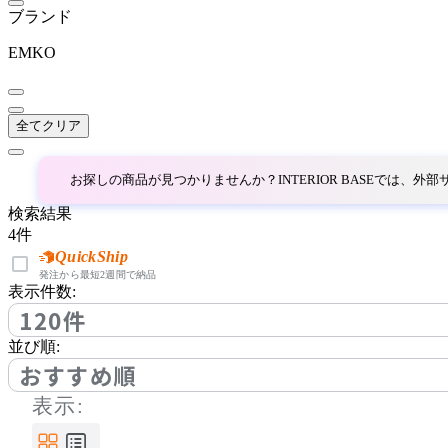
Ethical Furniture
ブランド
エシカルファニチャー
EMKO
ETHNICRAFT
全てクリア
エスニクラフト
お探しの商品が見つかりませんか？INTERIOR BASEでは、
検索結果
Fellowes
4
件
QuickShip
フェローズ
発注から最短2週間で納品
表示件数:
120件
FIEL
並び順:
おすすめ順
フィール
表示: