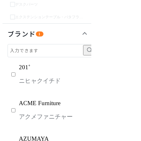
デスクパーツ
エクステンションテーブル・バタフライテーブル・伸長テーブル
インテリア雑貨
ライト・照明
収納家具
パーソナルブース・集中ブース
オフィスアクセサリー・備品
ガーデン・屋外
キッズ家具
生活家電
キッチン家電
ベッド・寝具
建具
オフプライス什器
ブランド
1
201˚
ニヒャクイチド
ACME Furniture
アクメファニチャー
AZUMAYA