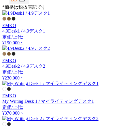
FIS
*価格は税抜表記です
エフアイエス
EMKO
4.9Desk1 / 4.9デスク1
FRONT PAGE NEWS
定価/上代:
¥190,000 ~
フロント・ページ・ニュ
ース
EMKO
4.9Desk2 / 4.9デスク2
GUBI
定価/上代:
¥230,000 ~
グビ
EMKO
HAY
My Writing Desk 1 / マイライティングデスク1
定価/上代:
¥370,000 ~
ヘイ