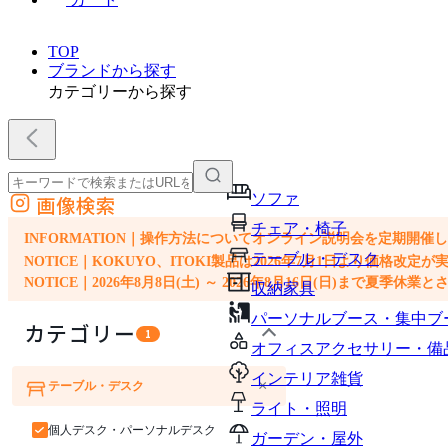
TOP
ブランドから探す
カテゴリーから探す
ソファ
画像検索
外部サイトの商品をカートに追加
チェア・椅子
他のサイトで見つけた商品ページのURLを貼り付けて、カートに追加できます
INFORMATION｜操作方法についてオンライン説明会を定期開催
テーブル・デスク
NOTICE｜KOKUYO、ITOKI製品は2026年7月1日より価
NOTICE｜2026年8月8日(土) ～ 2026年8月16日(日)まで夏季休
収納家具
パーソナルブース・集中ブ
カテゴリー
1
オフィスアクセサリー・備
インテリア雑貨
×
テーブル・デスク
ソファ
チェア・椅子
ライト・照明
個人デスク・パーソナルデスク
ガーデン・屋外