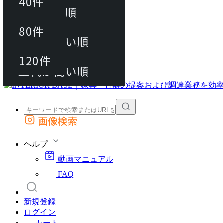
40件
おすすめ順
80件
80件
上代が安い順
動画マニュアル
120件
120件
FAQ
カート
上代が高い順
画像検索
外部サイトの商品をカートに追加
他のサイトで見つけた商品ページのURLを貼り付けて、カートに追加できます
ヘルプ
動画マニュアル
FAQ
新規登録
ログイン
カート