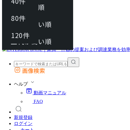
40件
おすすめ順
80件
80件
上代が安い順
動画マニュアル
120件
120件
FAQ
カート
上代が高い順
画像検索
外部サイトの商品をカートに追加
他のサイトで見つけた商品ページのURLを貼り付けて、カートに追加できます
ヘルプ
動画マニュアル
FAQ
新規登録
ログイン
カート