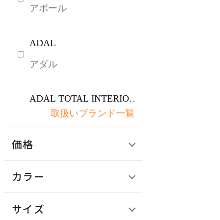
アボール
ADAL
アダル
ADAL TOTAL INTERIOR
COLLECTION
取扱いブランド一覧
アダルトータルインテリ
アコレクション
価格
AZUMAYA
定価 / 上代 (税抜)
検索
カラー
アズマヤ
~
円
サイズ
DULTON