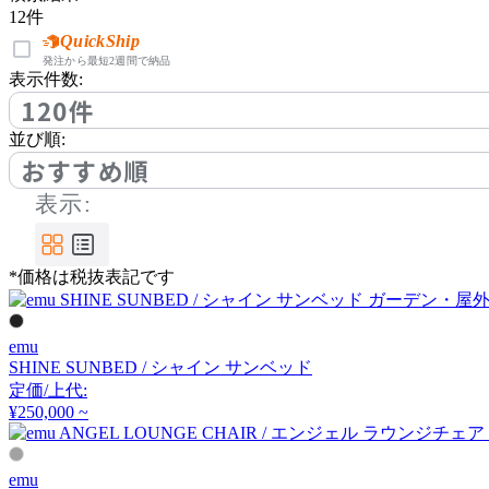
12
件
リゾルティール
QuickShip
発注から最短2週間で納品
表示件数:
120件
RESTAREA
並び順:
レスタリア
おすすめ順
表示:
*価格は税抜表記です
emu
SHINE SUNBED / シャイン サンベッド
定価/上代:
¥250,000 ~
emu