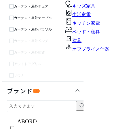
キッズ家具
ガーデン・屋外チェア
生活家電
ガーデン・屋外テーブル
キッチン家電
ガーデン・屋外パラソル
ベッド・寝具
建具
ガーデン・屋外ベンチ
オフプライス什器
ガーデン・屋外雑貨
アウトドアグリル
サウナ
ソファ
テーブル・デスク
収納家具
パーソナルブース・集中ブース
オフィスアクセサリー・備品
ライト・照明
キッズ家具
生活家電
キッチン家電
ベッド・寝具
建具
オフプライス什器
ブランド
1
ABORD