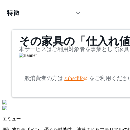
幅
ダルトン
検索
特徴
~
emu
mm
サステナビリティ商品
その家具の「仕入れ
奥行
検索
エミュー
~
本サービスはご利用対象者を事業として家具
extremis
mm
高さ
検索
エクストレミス
一般消費者の方は
subsclife
をご利用くださ
~
FIAM
mm
座面高
検索
フィアム
~
エミュー
JANUS et Cie
mm
画期的なデザイン、優れた機能性、洗練されたマテリアルの組