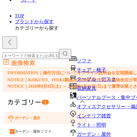
TOP
ブランドから探す
カテゴリーから探す
ソファ
画像検索
外部サイトの商品をカートに追加
チェア・椅子
他のサイトで見つけた商品ページのURLを貼り付けて、カートに追加できます
INFORMATION｜操作方法についてオンライン説明会を定期開催
テーブル・デスク
NOTICE｜KOKUYO、ITOKI製品は2026年7月1日より価
NOTICE｜2026年8月8日(土) ～ 2026年8月16日(日)まで夏季休
収納家具
パーソナルブース・集中ブ
カテゴリー
1
オフィスアクセサリー・備
インテリア雑貨
×
ガーデン・屋外
チェア・椅子
インテリア雑貨
ライト・照明
ガーデン・屋外ソファ
ガーデン・屋外