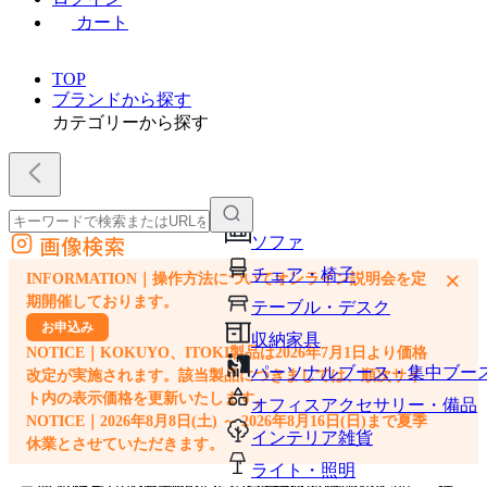
カート
TOP
ブランドから探す
カテゴリーから探す
画像検索
ソファ
外部サイトの商品をカートに追加
チェア・椅子
×
INFORMATION｜操作方法についてオンライン説明会を定
他のサイトで見つけた商品ページのURLを貼り付けて、カートに追加できます
期開催しております。
テーブル・デスク
お申込み
収納家具
NOTICE｜KOKUYO、ITOKI製品は2026年7月1日より価格
パーソナルブース・集中ブー
改定が実施されます。該当製品につきましては、順次サイ
ト内の表示価格を更新いたします。
オフィスアクセサリー・備品
NOTICE｜2026年8月8日(土) ～ 2026年8月16日(日)まで夏季
インテリア雑貨
休業とさせていただきます。
ライト・照明