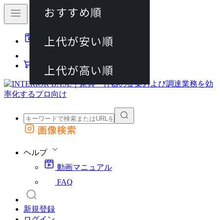
おすすめ順
80件
上代が安い順
動画マニュアル
120件
FAQ
カート
上代が高い順
画像検索
外部サイトの商品をカートに追加
他のサイトで見つけた商品ページのURLを貼り付けて、カートに追加できます
ヘルプ
動画マニュアル
FAQ
新規登録
ログイン