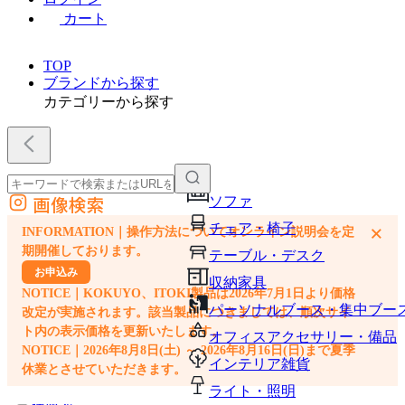
カート
TOP
ブランドから探す
カテゴリーから探す
画像検索
ソファ
外部サイトの商品をカートに追加
チェア・椅子
×
INFORMATION｜操作方法についてオンライン説明会を定
他のサイトで見つけた商品ページのURLを貼り付けて、カートに追加できます
期開催しております。
テーブル・デスク
お申込み
収納家具
NOTICE｜KOKUYO、ITOKI製品は2026年7月1日より価格
パーソナルブース・集中ブー
改定が実施されます。該当製品につきましては、順次サイ
ト内の表示価格を更新いたします。
オフィスアクセサリー・備品
NOTICE｜2026年8月8日(土) ～ 2026年8月16日(日)まで夏季
インテリア雑貨
休業とさせていただきます。
ライト・照明