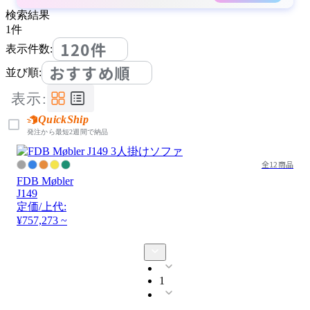
検索結果
1
件
120件
表示件数:
おすすめ順
並び順:
表示:
QuickShip
発注から最短2週間で納品
全12商品
FDB Møbler
J149
定価/上代:
¥757,273 ~
1