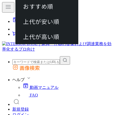
おすすめ順
80件
上代が安い順
動画マニュアル
120件
FAQ
カート
上代が高い順
画像検索
外部サイトの商品をカートに追加
他のサイトで見つけた商品ページのURLを貼り付けて、カートに追加できます
ヘルプ
動画マニュアル
FAQ
新規登録
ログイン