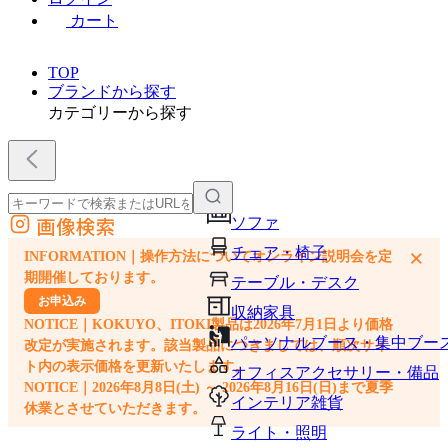
カート
TOP
ブランドから探す
カテゴリーから探す
画像検索
ソファ
外部サイトの商品をカートに追加
チェア・椅子
×
INFORMATION｜操作方法についてオンライン説明会を定
他のサイトで見つけた商品ページのURLを貼り付けて、カートに追加できます
期開催しております。
テーブル・デスク
お申込み
収納家具
NOTICE｜KOKUYO、ITOKI製品は2026年7月1日より価格
パーソナルブース・集中ブー
改定が実施されます。該当製品につきましては、順次サイ
ト内の表示価格を更新いたします。
オフィスアクセサリー・備品
NOTICE｜2026年8月8日(土) ～ 2026年8月16日(日)まで夏季
インテリア雑貨
休業とさせていただきます。
ライト・照明