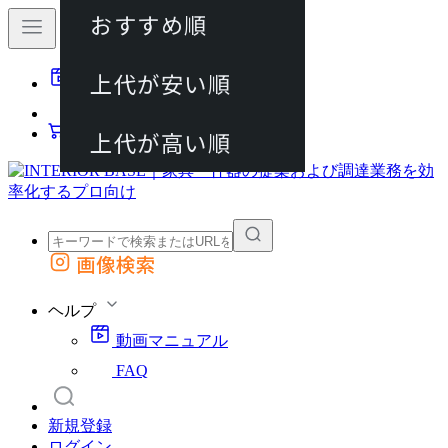
おすすめ順
80件
上代が安い順
動画マニュアル
120件
FAQ
カート
上代が高い順
画像検索
外部サイトの商品をカートに追加
他のサイトで見つけた商品ページのURLを貼り付けて、カートに追加できます
ヘルプ
動画マニュアル
FAQ
新規登録
ログイン