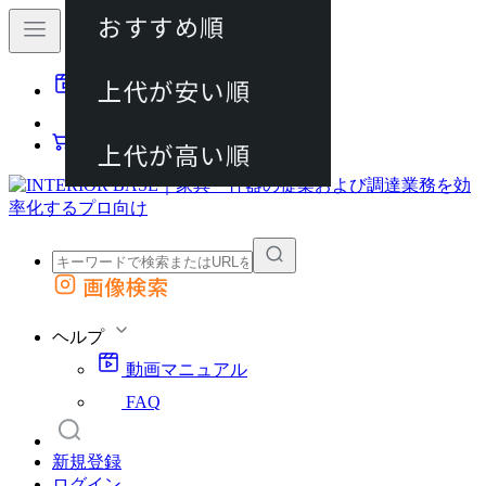
おすすめ順
80件
上代が安い順
動画マニュアル
120件
FAQ
カート
上代が高い順
画像検索
外部サイトの商品をカートに追加
他のサイトで見つけた商品ページのURLを貼り付けて、カートに追加できます
ヘルプ
動画マニュアル
FAQ
新規登録
ログイン