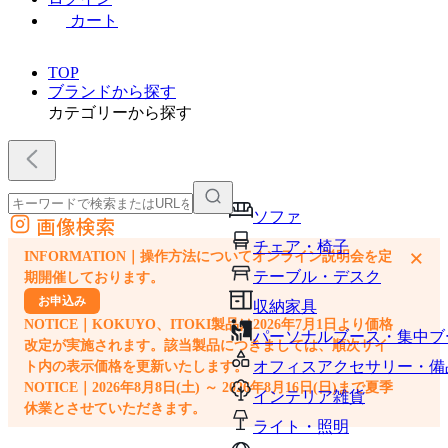
カート
TOP
ブランドから探す
カテゴリーから探す
ソファ
画像検索
外部サイトの商品をカートに追加
チェア・椅子
×
INFORMATION｜操作方法についてオンライン説明会を定
他のサイトで見つけた商品ページのURLを貼り付けて、カートに追加できます
テーブル・デスク
期開催しております。
お申込み
収納家具
NOTICE｜KOKUYO、ITOKI製品は2026年7月1日より価格
パーソナルブース・集中ブ
改定が実施されます。該当製品につきましては、順次サイ
オフィスアクセサリー・備
ト内の表示価格を更新いたします。
NOTICE｜2026年8月8日(土) ～ 2026年8月16日(日)まで夏季
インテリア雑貨
休業とさせていただきます。
ライト・照明