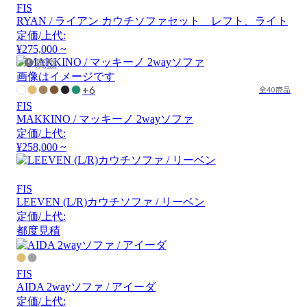
FIS
RYAN / ライアン カウチソファセット レフト、ライト
定価/上代:
¥275,000 ~
廃盤
画像はイメージです
+6
全40商品
FIS
MAKKINO / マッキーノ 2wayソファ
定価/上代:
¥258,000 ~
FIS
LEEVEN (L/R)カウチソファ / リーベン
定価/上代:
都度見積
FIS
AIDA 2wayソファ / アイーダ
定価/上代: