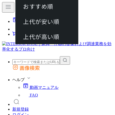
おすすめ順
80件
上代が安い順
動画マニュアル
120件
FAQ
カート
上代が高い順
画像検索
外部サイトの商品をカートに追加
他のサイトで見つけた商品ページのURLを貼り付けて、カートに追加できます
ヘルプ
動画マニュアル
FAQ
新規登録
ログイン