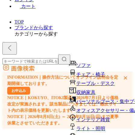
カート
TOP
ブランドから探す
カテゴリーから探す
ソファ
画像検索
外部サイトの商品をカートに追加
チェア・椅子
×
INFORMATION｜操作方法についてオンライン説明会を定
他のサイトで見つけた商品ページのURLを貼り付けて、カートに追加できます
テーブル・デスク
期開催しております。
お申込み
収納家具
NOTICE｜KOKUYO、ITOKI製品は2026年7月1日より価格
パーソナルブース・集中ブ
改定が実施されます。該当製品につきましては、順次サイ
オフィスアクセサリー・備
ト内の表示価格を更新いたします。
NOTICE｜2026年8月8日(土) ～ 2026年8月16日(日)まで夏季
インテリア雑貨
休業とさせていただきます。
ライト・照明