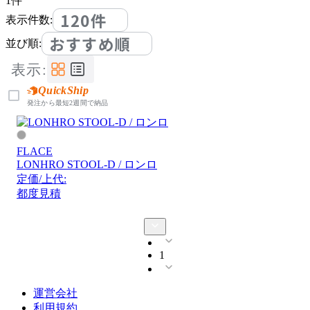
1
件
120件
表示件数:
おすすめ順
並び順:
表示:
QuickShip
発注から最短2週間で納品
FLACE
LONHRO STOOL-D / ロンロ
定価/上代:
都度見積
1
運営会社
利用規約