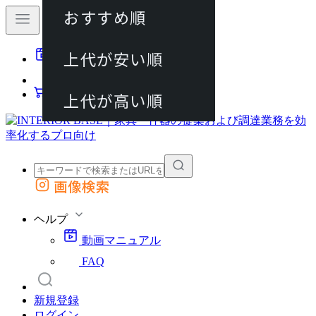
おすすめ順
80件
上代が安い順
動画マニュアル
120件
FAQ
カート
上代が高い順
画像検索
外部サイトの商品をカートに追加
他のサイトで見つけた商品ページのURLを貼り付けて、カートに追加できます
ヘルプ
動画マニュアル
FAQ
新規登録
ログイン