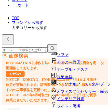
カート
TOP
ブランドから探す
カテゴリーから探す
画像検索
ソファ
外部サイトの商品をカートに追加
チェア・椅子
×
INFORMATION｜操作方法についてオンライン説明会を定
他のサイトで見つけた商品ページのURLを貼り付けて、カートに追加できます
期開催しております。
テーブル・デスク
お申込み
収納家具
NOTICE｜KOKUYO、ITOKI製品は2026年7月1日より価格
パーソナルブース・集中ブー
改定が実施されます。該当製品につきましては、順次サイ
ト内の表示価格を更新いたします。
オフィスアクセサリー・備品
NOTICE｜2026年8月8日(土) ～ 2026年8月16日(日)まで夏季
インテリア雑貨
休業とさせていただきます。
ライト・照明