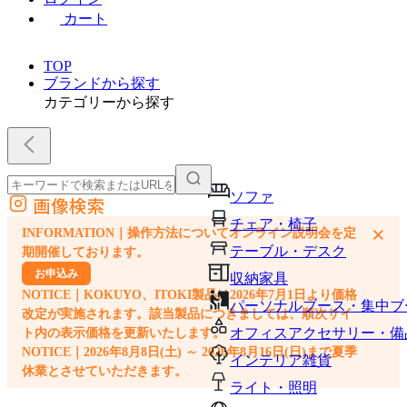
カート
TOP
ブランドから探す
カテゴリーから探す
ソファ
画像検索
外部サイトの商品をカートに追加
チェア・椅子
×
INFORMATION｜操作方法についてオンライン説明会を定
他のサイトで見つけた商品ページのURLを貼り付けて、カートに追加できます
テーブル・デスク
期開催しております。
お申込み
収納家具
NOTICE｜KOKUYO、ITOKI製品は2026年7月1日より価格
パーソナルブース・集中ブ
改定が実施されます。該当製品につきましては、順次サイ
オフィスアクセサリー・備
ト内の表示価格を更新いたします。
NOTICE｜2026年8月8日(土) ～ 2026年8月16日(日)まで夏季
インテリア雑貨
休業とさせていただきます。
ライト・照明