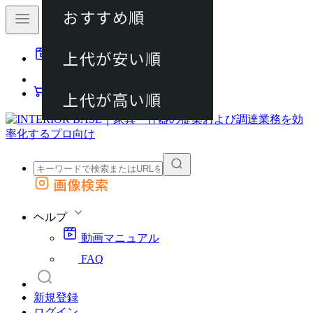
おすすめ順
80件
上代が安い順
動画マニュアル
120件
FAQ
カート
上代が高い順
画像検索
外部サイトの商品をカートに追加
他のサイトで見つけた商品ページのURLを貼り付けて、カートに追加できます
ヘルプ
動画マニュアル
FAQ
新規登録
ログイン