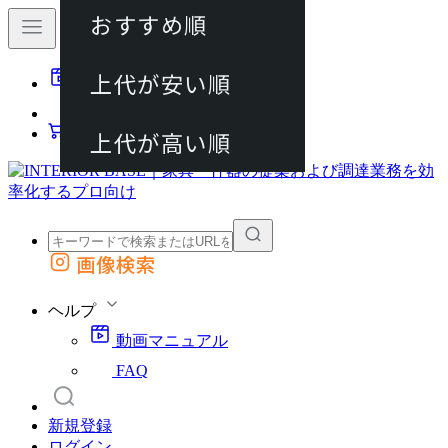
おすすめ順
80件
上代が安い順
動画マニュアル
120件
FAQ
カート
上代が高い順
画像検索
外部サイトの商品をカートに追加
他のサイトで見つけた商品ページのURLを貼り付けて、カートに追加できます
ヘルプ
動画マニュアル
FAQ
新規登録
ログイン