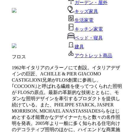
ガーデン・屋外
キッズ家具
生活家電
キッチン家電
ベッド・寝具
建具
アウトレット商品
フロス
1962年イタリアのメラーノにて創設。イタリアデザ
インの巨匠、ACHILLE & PIER GIACOMO
CASTIGLIONI兄弟がFLOS創業に参画し、
｢COCOON｣と呼ばれる繊維を使ってつくられた照明
が FLOSの原点。最新の革新的な技術とともに、モ
ダンな照明デザインを牽引するプロダクトを提供し
続けている。また、PHILIPPE STARCK, JASPER
MORRISON, MICHAEL ANASTASSIADESらをはじ
めとする才能豊かなデザイナーたちと数々の名作照
明を発表。2005年より一般に多く知られる住宅向け
のデコラティブ照明のほかに、ハイエンドな商業施