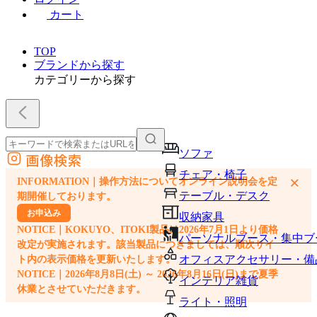
カート
TOP
ブランドから探す
カテゴリーから探す
ソファ
画像検索
外部サイトの商品をカートに追加
チェア・椅子
×
INFORMATION｜操作方法についてオンライン説明会を定
他のサイトで見つけた商品ページのURLを貼り付けて、カートに追加できます
テーブル・デスク
期開催しております。
お申込み
収納家具
NOTICE｜KOKUYO、ITOKI製品は2026年7月1日より価格
パーソナルブース・集中ブ
改定が実施されます。該当製品につきましては、順次サイ
オフィスアクセサリー・備
ト内の表示価格を更新いたします。
NOTICE｜2026年8月8日(土) ～ 2026年8月16日(日)まで夏季
インテリア雑貨
休業とさせていただきます。
ライト・照明