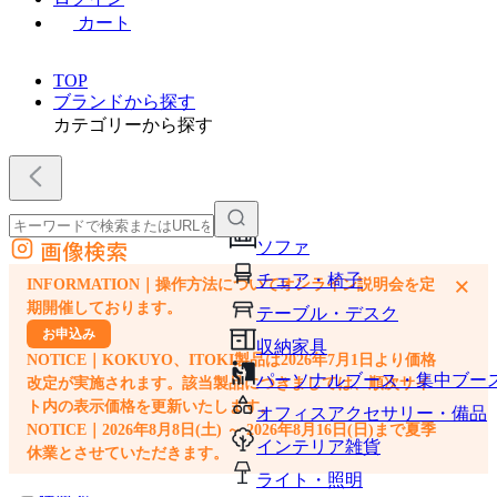
カート
TOP
ブランドから探す
カテゴリーから探す
画像検索
ソファ
外部サイトの商品をカートに追加
チェア・椅子
×
INFORMATION｜操作方法についてオンライン説明会を定
他のサイトで見つけた商品ページのURLを貼り付けて、カートに追加できます
期開催しております。
テーブル・デスク
お申込み
収納家具
NOTICE｜KOKUYO、ITOKI製品は2026年7月1日より価格
パーソナルブース・集中ブー
改定が実施されます。該当製品につきましては、順次サイ
ト内の表示価格を更新いたします。
オフィスアクセサリー・備品
NOTICE｜2026年8月8日(土) ～ 2026年8月16日(日)まで夏季
インテリア雑貨
休業とさせていただきます。
ライト・照明