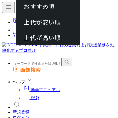
おすすめ順
80件
上代が安い順
動画マニュアル
120件
FAQ
カート
上代が高い順
画像検索
外部サイトの商品をカートに追加
他のサイトで見つけた商品ページのURLを貼り付けて、カートに追加できます
ヘルプ
動画マニュアル
FAQ
新規登録
ログイン