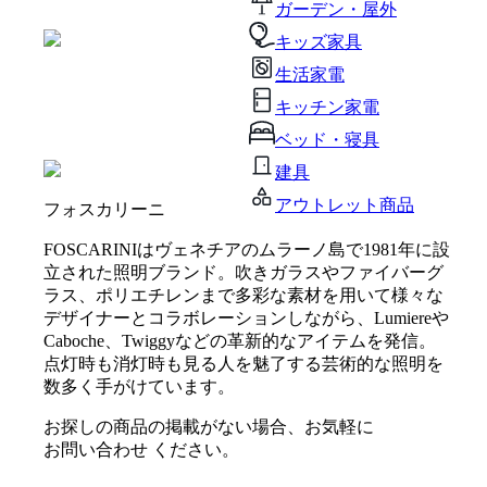
ガーデン・屋外
キッズ家具
生活家電
キッチン家電
ベッド・寝具
建具
アウトレット商品
フォスカリーニ
FOSCARINIはヴェネチアのムラーノ島で1981年に設
立された照明ブランド。吹きガラスやファイバーグ
ラス、ポリエチレンまで多彩な素材を用いて様々な
デザイナーとコラボレーションしながら、Lumiereや
Caboche、Twiggyなどの革新的なアイテムを発信。
点灯時も消灯時も見る人を魅了する芸術的な照明を
数多く手がけています。
お探しの商品の掲載がない場合、お気軽に
お問い合わせ
ください。