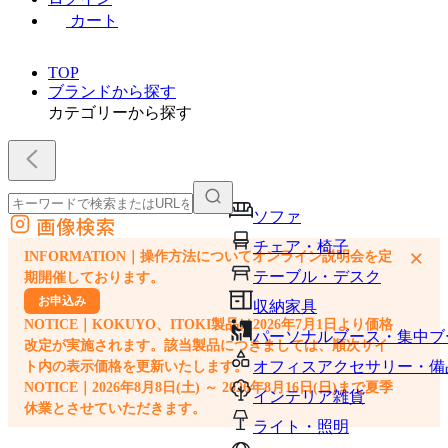
カート
TOP
ブランドから探す
カテゴリーから探す
ソファ
画像検索
外部サイトの商品をカートに追加
チェア・椅子
×
INFORMATION｜操作方法についてオンライン説明会を定
他のサイトで見つけた商品ページのURLを貼り付けて、カートに追加できます
テーブル・デスク
期開催しております。
お申込み
収納家具
NOTICE｜KOKUYO、ITOKI製品は2026年7月1日より価格
パーソナルブース・集中ブ
改定が実施されます。該当製品につきましては、順次サイ
オフィスアクセサリー・備
ト内の表示価格を更新いたします。
NOTICE｜2026年8月8日(土) ～ 2026年8月16日(日)まで夏季
インテリア雑貨
休業とさせていただきます。
ライト・照明