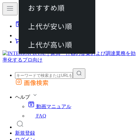
おすすめ順
80件
上代が安い順
動画マニュアル
120件
FAQ
カート
上代が高い順
画像検索
外部サイトの商品をカートに追加
他のサイトで見つけた商品ページのURLを貼り付けて、カートに追加できます
ヘルプ
動画マニュアル
FAQ
新規登録
ログイン