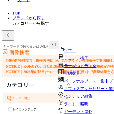
TOP
ブランドから探す
カテゴリーから探す
ソファ
画像検索
外部サイトの商品をカートに追加
チェア・椅子
他のサイトで見つけた商品ページのURLを貼り付けて、カートに追加できます
INFORMATION｜操作方法についてオンライン説明会を定期開催
テーブル・デスク
NOTICE｜KOKUYO、ITOKI製品は2026年7月1日より価
NOTICE｜2026年8月8日(土) ～ 2026年8月16日(日)まで夏季休
収納家具
パーソナルブース・集中ブ
カテゴリー
オフィスアクセサリー・備
インテリア雑貨
×
チェア・椅子
ライト・照明
ダイニングチェア
ガーデン・屋外