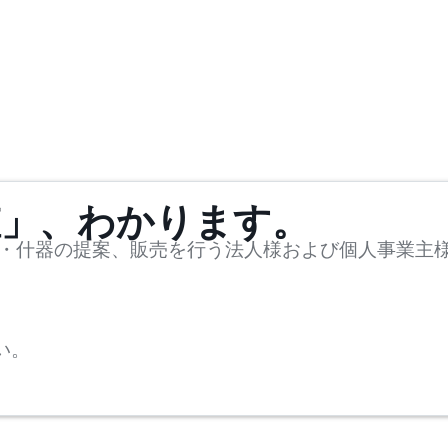
値」、わかります。
・什器の提案、販売を行う法人様および個人事業主
い。