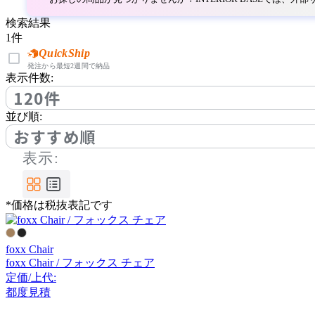
アルナイ
検索結果
1
件
AZUMAYA
QuickShip
発注から最短2週間で納品
表示件数:
アズマヤ
120件
並び順:
BoConcept
おすすめ順
表示:
ボーコンセプト
*価格は税抜表記です
by interiors
バイインテリアズ
foxx Chair
foxx Chair / フォックス チェア
定価/上代:
Cerantola
都度見積