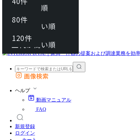
40件
おすすめ順
80件
80件
上代が安い順
動画マニュアル
120件
120件
FAQ
カート
上代が高い順
画像検索
外部サイトの商品をカートに追加
他のサイトで見つけた商品ページのURLを貼り付けて、カートに追加できます
ヘルプ
動画マニュアル
FAQ
新規登録
ログイン
カート