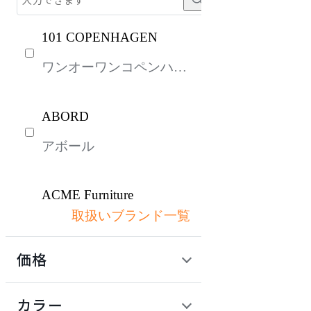
101 COPENHAGEN
ワンオーワンコペンハー
ゲン
ABORD
アボール
ACME Furniture
取扱いブランド一覧
アクメファニチャー
価格
ADAL
定価 / 上代 (税抜)
検索
カラー
アダル