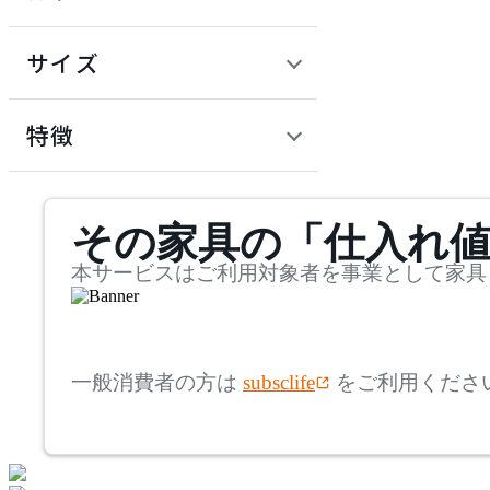
~
円
サイズ
ADAL TOTAL INTERIOR
COLLECTION
幅
アダルトータルインテリ
検索
特徴
アコレクション
~
ADRS
mm
サステナビリティ商品
その家具の「仕入れ
奥行
検索
アドレス
~
本サービスはご利用対象者を事業として家具
Andreu World
mm
高さ
検索
アンドリューワールド
一般消費者の方は
subsclife
をご利用くださ
~
ANONIMA CASTELLI
mm
座面高
検索
アノニマカステッリ