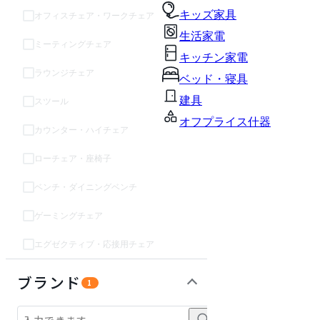
キッズ家具
オフィスチェア・ワークチェア
生活家電
ミーティングチェア
キッチン家電
ラウンジチェア
ベッド・寝具
建具
スツール
オフプライス什器
カウンター・ハイチェア
ローチェア・座椅子
ベンチ・ダイニングベンチ
ゲーミングチェア
エグゼクティブ・応接用チェア
ソファ
テーブル・デスク
収納家具
パーソナルブース・集中ブース
オフィスアクセサリー・備品
インテリア雑貨
ライト・照明
ガーデン・屋外
キッズ家具
生活家電
キッチン家電
ベッド・寝具
建具
オフプライス什器
ブランド
1