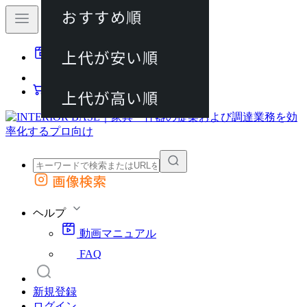
おすすめ順
80件
上代が安い順
動画マニュアル
120件
FAQ
カート
上代が高い順
画像検索
外部サイトの商品をカートに追加
他のサイトで見つけた商品ページのURLを貼り付けて、カートに追加できます
ヘルプ
動画マニュアル
FAQ
新規登録
ログイン