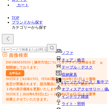
カート
TOP
ブランドから探す
カテゴリーから探す
ソファ
画像検索
外部サイトの商品をカートに追加
チェア・椅子
×
INFORMATION｜操作方法についてオンライン説明会を定
他のサイトで見つけた商品ページのURLを貼り付けて、カートに追加できます
テーブル・デスク
期開催しております。
お申込み
収納家具
NOTICE｜KOKUYO、ITOKI製品は2026年7月1日より価格
パーソナルブース・集中ブ
改定が実施されます。該当製品につきましては、順次サイ
オフィスアクセサリー・備
ト内の表示価格を更新いたします。
NOTICE｜2026年8月8日(土) ～ 2026年8月16日(日)まで夏季
インテリア雑貨
休業とさせていただきます。
ライト・照明