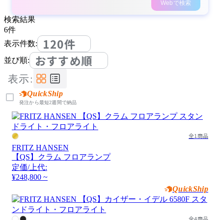
Webで検索
検索結果
6
件
120件
表示件数:
おすすめ順
並び順:
表示:
QuickShip
発注から最短2週間で納品
全1商品
FRITZ HANSEN
【QS】クラム フロアランプ
定価/上代:
¥248,800 ~
QuickShip
全4商品