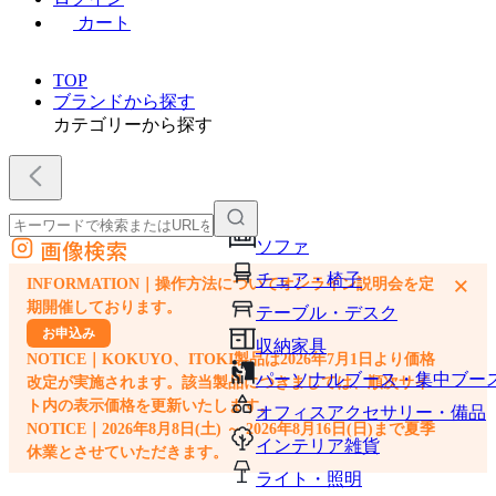
カート
TOP
ブランドから探す
カテゴリーから探す
画像検索
ソファ
外部サイトの商品をカートに追加
チェア・椅子
×
INFORMATION｜操作方法についてオンライン説明会を定
他のサイトで見つけた商品ページのURLを貼り付けて、カートに追加できます
期開催しております。
テーブル・デスク
お申込み
収納家具
NOTICE｜KOKUYO、ITOKI製品は2026年7月1日より価格
パーソナルブース・集中ブー
改定が実施されます。該当製品につきましては、順次サイ
ト内の表示価格を更新いたします。
オフィスアクセサリー・備品
NOTICE｜2026年8月8日(土) ～ 2026年8月16日(日)まで夏季
インテリア雑貨
休業とさせていただきます。
ライト・照明