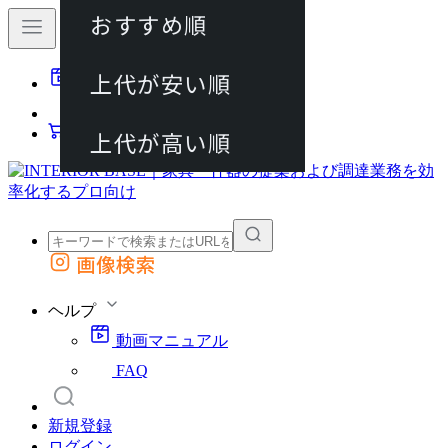
おすすめ順
80件
上代が安い順
動画マニュアル
120件
FAQ
カート
上代が高い順
画像検索
外部サイトの商品をカートに追加
他のサイトで見つけた商品ページのURLを貼り付けて、カートに追加できます
ヘルプ
動画マニュアル
FAQ
新規登録
ログイン