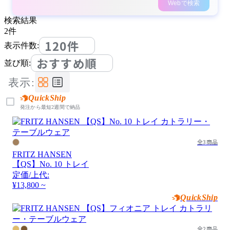
Webで検索
検索結果
2
件
120件
表示件数:
おすすめ順
並び順:
表示:
QuickShip
発注から最短2週間で納品
全3商品
FRITZ HANSEN
【QS】No. 10 トレイ
定価/上代:
¥13,800 ~
QuickShip
全2商品