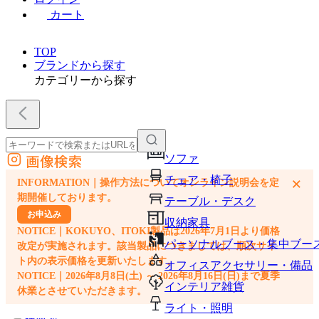
カート
TOP
ブランドから探す
カテゴリーから探す
画像検索
ソファ
外部サイトの商品をカートに追加
チェア・椅子
×
INFORMATION｜操作方法についてオンライン説明会を定
他のサイトで見つけた商品ページのURLを貼り付けて、カートに追加できます
期開催しております。
テーブル・デスク
お申込み
収納家具
NOTICE｜KOKUYO、ITOKI製品は2026年7月1日より価格
パーソナルブース・集中ブー
改定が実施されます。該当製品につきましては、順次サイ
ト内の表示価格を更新いたします。
オフィスアクセサリー・備品
NOTICE｜2026年8月8日(土) ～ 2026年8月16日(日)まで夏季
インテリア雑貨
休業とさせていただきます。
ライト・照明