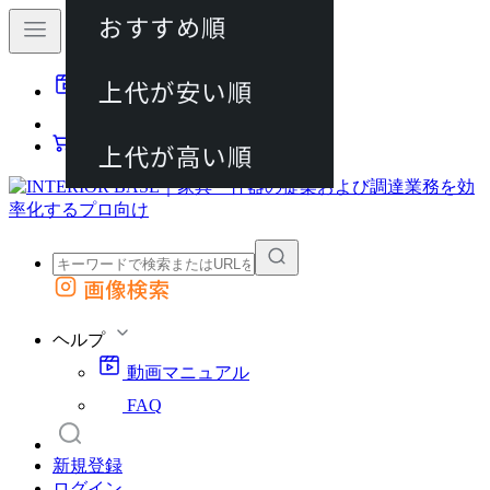
おすすめ順
80件
上代が安い順
動画マニュアル
120件
FAQ
カート
上代が高い順
画像検索
外部サイトの商品をカートに追加
他のサイトで見つけた商品ページのURLを貼り付けて、カートに追加できます
ヘルプ
動画マニュアル
FAQ
新規登録
ログイン