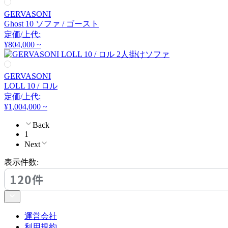
クラッシュクラッシュプ
GERVASONI
ロジェクト
Ghost 10 ソファ / ゴースト
定価/上代:
DULTON
¥804,000 ~
ダルトン
GERVASONI
LOLL 10 / ロル
定価/上代:
EDDA
¥1,004,000 ~
エッダ
Back
1
Next
EMKO
表示件数:
120件
エムコ
esPattio
運営会社
利用規約