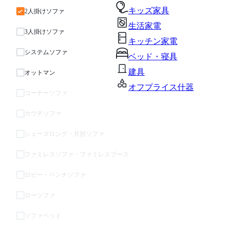
キッズ家具
2人掛けソファ
生活家電
3人掛けソファ
キッチン家電
システムソファ
ベッド・寝具
建具
オットマン
オフプライス什器
コーナーソファ
カウチソファ
シェーズロング・片肘ソファ
ファミレスソファ・ファミレスブース
ロビー・ベンチソファ
ローソファ
ソファベッド