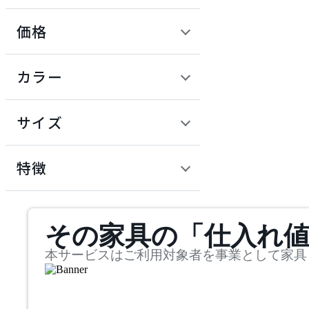
価格
ADAL TOTAL INTERIOR
COLLECTION
定価 / 上代 (税抜)
検索
カラー
アダルトータルインテリ
~
アコレクション
円
サイズ
ADRS
幅
アドレス
検索
特徴
~
ARIAKE
mm
サステナビリティ商品
その家具の「仕入れ
奥行
検索
アリアケ
~
本サービスはご利用対象者を事業として家具
artek
mm
高さ
検索