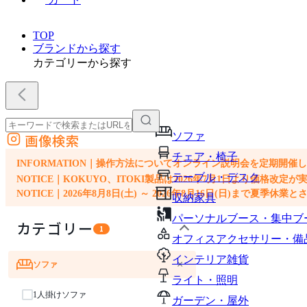
TOP
ブランドから探す
カテゴリーから探す
ソファ
画像検索
外部サイトの商品をカートに追加
チェア・椅子
他のサイトで見つけた商品ページのURLを貼り付けて、カートに追加できます
INFORMATION｜操作方法についてオンライン説明会を定期開催
テーブル・デスク
NOTICE｜KOKUYO、ITOKI製品は2026年7月1日より価
NOTICE｜2026年8月8日(土) ～ 2026年8月16日(日)まで夏季休
収納家具
パーソナルブース・集中ブ
カテゴリー
1
オフィスアクセサリー・備
インテリア雑貨
×
ソファ
ライト・照明
1人掛けソファ
ガーデン・屋外