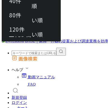
40件
おすすめ順
80件
80件
上代が安い順
動画マニュアル
120件
120件
FAQ
カート
上代が高い順
画像検索
外部サイトの商品をカートに追加
他のサイトで見つけた商品ページのURLを貼り付けて、カートに追加できます
ヘルプ
動画マニュアル
FAQ
新規登録
ログイン
カート