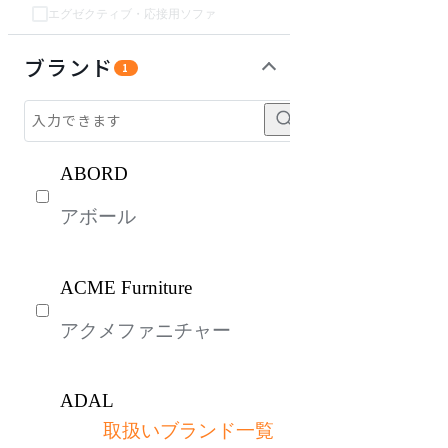
エグゼクティブ・応接用ソファ
チェア・椅子
テーブル・デスク
収納家具
インテリア雑貨
ライト・照明
パーソナルブース・集中ブース
オフィスアクセサリー・備品
ガーデン・屋外
キッズ家具
生活家電
キッチン家電
ベッド・寝具
建具
オフプライス什器
ブランド
1
ABORD
アボール
ACME Furniture
アクメファニチャー
ADAL
取扱いブランド一覧
アダル