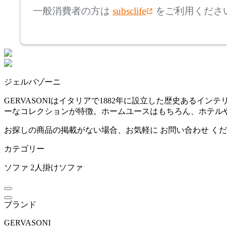
アルテック
一般消費者の方は
subsclife
をご利用くださ
~
AZUMAYA
mm
座面高
検索
アズマヤ
~
ジェルバゾーニ
BoConcept
mm
GERVASONIはイタリアで1882年に設立した歴史ある
ーなコレクションが特徴。ホームユースはもちろん、ホテル
ボーコンセプト
お探しの商品の掲載がない場合、お気軽に
お問い合わせ
くだ
カテゴリー
by interiors
ソファ
2人掛けソファ
バイインテリアズ
ブランド
Coccole
GERVASONI