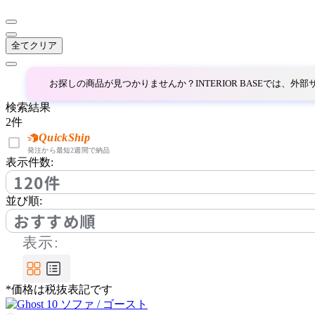
コッコレ
全てクリア
COMPLEX UNIVERSAL
FURNITURE SUPPLY
お探しの商品が見つかりませんか？INTERIOR BASEでは、
コンプレックスユニバー
サルファニチャーサプラ
検索結果
イ
2
件
CondeHouse
QuickShip
発注から最短2週間で納品
表示件数:
カンディハウス
120件
並び順:
cosine
おすすめ順
表示:
コサイン
*価格は税抜表記です
CRUSH CRASH PROJECT