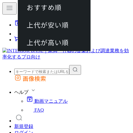
おすすめ順
80件
上代が安い順
動画マニュアル
120件
FAQ
カート
上代が高い順
画像検索
外部サイトの商品をカートに追加
他のサイトで見つけた商品ページのURLを貼り付けて、カートに追加できます
ヘルプ
動画マニュアル
FAQ
新規登録
ログイン