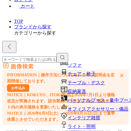
カート
TOP
ブランドから探す
カテゴリーから探す
画像検索
ソファ
外部サイトの商品をカートに追加
チェア・椅子
×
INFORMATION｜操作方法についてオンライン説明会を定
他のサイトで見つけた商品ページのURLを貼り付けて、カートに追加できます
期開催しております。
テーブル・デスク
お申込み
収納家具
NOTICE｜KOKUYO、ITOKI製品は2026年7月1日より価格
パーソナルブース・集中ブー
改定が実施されます。該当製品につきましては、順次サイ
ト内の表示価格を更新いたします。
オフィスアクセサリー・備品
NOTICE｜2026年8月8日(土) ～ 2026年8月16日(日)まで夏季
インテリア雑貨
休業とさせていただきます。
ライト・照明