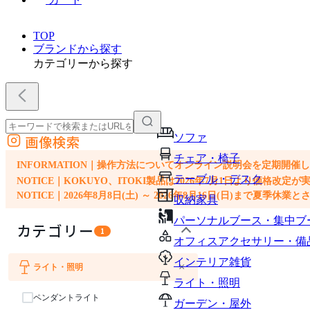
TOP
ブランドから探す
カテゴリーから探す
ソファ
画像検索
外部サイトの商品をカートに追加
チェア・椅子
他のサイトで見つけた商品ページのURLを貼り付けて、カートに追加できます
INFORMATION｜操作方法についてオンライン説明会を定期開催
テーブル・デスク
NOTICE｜KOKUYO、ITOKI製品は2026年7月1日より価
NOTICE｜2026年8月8日(土) ～ 2026年8月16日(日)まで夏季休
収納家具
パーソナルブース・集中ブ
カテゴリー
1
オフィスアクセサリー・備
インテリア雑貨
×
ライト・照明
ソファ
チェア・椅子
テーブル・デスク
収納家具
インテリア雑貨
ライト・照明
ペンダントライト
ガーデン・屋外