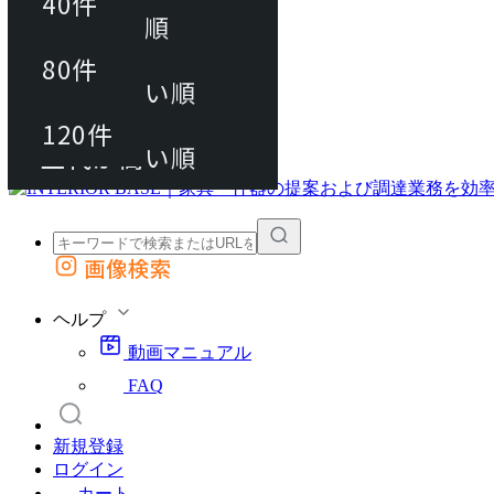
40件
おすすめ順
80件
80件
上代が安い順
動画マニュアル
120件
120件
FAQ
カート
上代が高い順
画像検索
外部サイトの商品をカートに追加
他のサイトで見つけた商品ページのURLを貼り付けて、カートに追加できます
ヘルプ
動画マニュアル
FAQ
新規登録
ログイン
カート