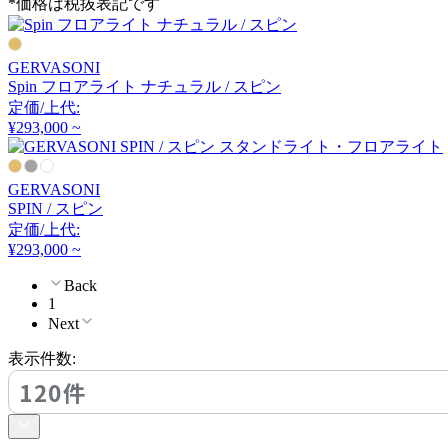
*価格は税抜表記です
FLOS
フロス
GERVASONI
Spin フロアライト ナチュラル / スピン
定価/上代:
FOSCARINI
¥293,000 ~
フォスカリーニ
GERVASONI
SPIN / スピン
定価/上代:
Frank Lloyd Wright
¥293,000 ~
フランク ロイド ライト
Back
1
Next
FRITZ HANSEN
表示件数:
120件
フリッツハンセン