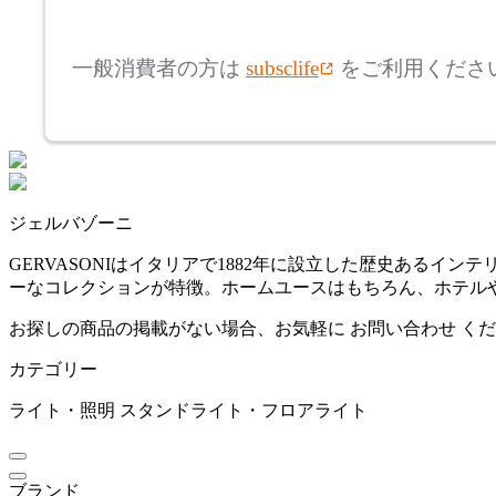
mm
高さ
検索
アズマヤ
一般消費者の方は
subsclife
をご利用くださ
~
BoConcept
mm
座面高
検索
ボーコンセプト
~
ジェルバゾーニ
CL Sterling & Son
mm
GERVASONIはイタリアで1882年に設立した歴史ある
ーなコレクションが特徴。ホームユースはもちろん、ホテル
シーエル スターリングア
ンドサン
お探しの商品の掲載がない場合、お気軽に
お問い合わせ
くだ
カテゴリー
cosine
ライト・照明
スタンドライト・フロアライト
コサイン
ブランド