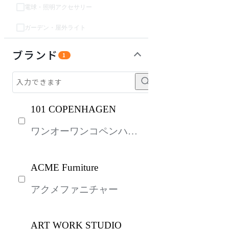
電球・照明アクセサリー
ガーデン・屋外ライト
パーソナルブース・集中ブース
オフィスアクセサリー・備品
ガーデン・屋外
キッズ家具
生活家電
キッチン家電
ベッド・寝具
建具
オフプライス什器
ブランド
1
101 COPENHAGEN
ワンオーワンコペンハー
ゲン
ACME Furniture
アクメファニチャー
ART WORK STUDIO