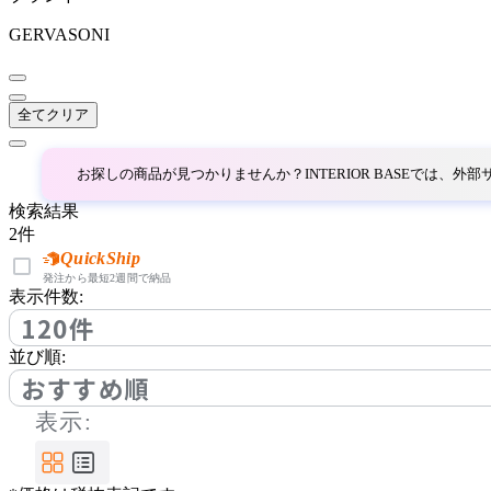
DCW éditions
GERVASONI
ディーシーダブリューエ
ディションズ
全てクリア
DI CLASSE
お探しの商品が見つかりませんか？INTERIOR BASEでは、
ディクラッセ
検索結果
2
件
ELUX
QuickShip
発注から最短2週間で納品
表示件数:
エルックス
120件
並び順:
Estiluz
おすすめ順
表示:
エスティルース