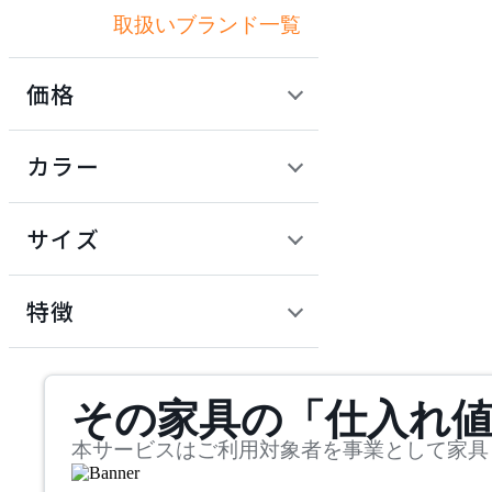
取扱いブランド一覧
アートワークスタジオ
価格
artek
定価 / 上代 (税抜)
検索
カラー
アルテック
~
円
サイズ
Artemide
幅
アルテミデ
検索
特徴
~
Astep
mm
サステナビリティ商品
その家具の「仕入れ
奥行
検索
アステップ
~
本サービスはご利用対象者を事業として家具
AZUMAYA