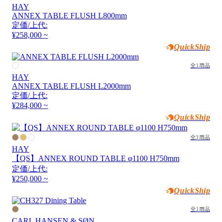
HAY
ANNEX TABLE FLUSH L800mm
定価/上代:
¥258,000 ~
QuickShip
全1商品
HAY
ANNEX TABLE FLUSH L2000mm
定価/上代:
¥284,000 ~
QuickShip
全3商品
HAY
【QS】ANNEX ROUND TABLE φ1100 H750mm
定価/上代:
¥250,000 ~
QuickShip
全1商品
CARL HANSEN & SØN