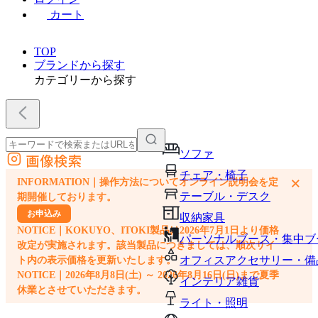
カート
TOP
ブランドから探す
カテゴリーから探す
ソファ
画像検索
外部サイトの商品をカートに追加
チェア・椅子
×
INFORMATION｜操作方法についてオンライン説明会を定
他のサイトで見つけた商品ページのURLを貼り付けて、カートに追加できます
テーブル・デスク
期開催しております。
お申込み
収納家具
NOTICE｜KOKUYO、ITOKI製品は2026年7月1日より価格
パーソナルブース・集中ブ
改定が実施されます。該当製品につきましては、順次サイ
オフィスアクセサリー・備
ト内の表示価格を更新いたします。
NOTICE｜2026年8月8日(土) ～ 2026年8月16日(日)まで夏季
インテリア雑貨
休業とさせていただきます。
ライト・照明