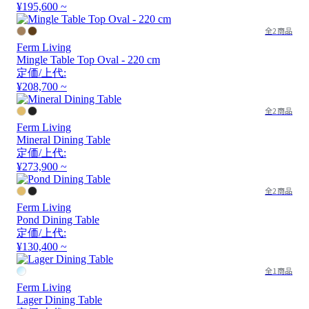
¥195,600 ~
全2商品
Ferm Living
Mingle Table Top Oval - 220 cm
定価/上代:
¥208,700 ~
全2商品
Ferm Living
Mineral Dining Table
定価/上代:
¥273,900 ~
全2商品
Ferm Living
Pond Dining Table
定価/上代:
¥130,400 ~
全1商品
Ferm Living
Lager Dining Table