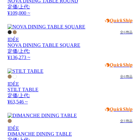
NOVA DINING TABLE ROUND
定価/上代:
¥109,000 ~
QuickShip
全6商品
IDÉE
NOVA DINING TABLE SQUARE
定価/上代:
¥136,273 ~
QuickShip
全6商品
IDÉE
STILT TABLE
定価/上代:
¥63,546 ~
QuickShip
全3商品
IDÉE
DIMANCHE DINING TABLE
定価/上代: