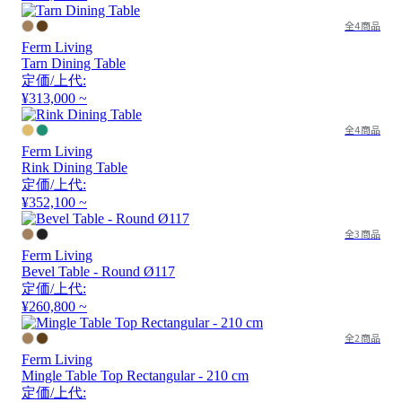
全4商品
Ferm Living
Tarn Dining Table
定価/上代:
¥313,000 ~
全4商品
Ferm Living
Rink Dining Table
定価/上代:
¥352,100 ~
全3商品
Ferm Living
Bevel Table - Round Ø117
定価/上代:
¥260,800 ~
全2商品
Ferm Living
Mingle Table Top Rectangular - 210 cm
定価/上代: