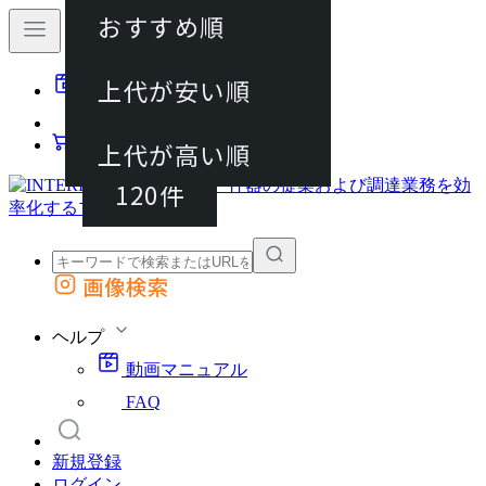
おすすめ順
40件
上代が安い順
動画マニュアル
80件
FAQ
カート
上代が高い順
120件
画像検索
外部サイトの商品をカートに追加
他のサイトで見つけた商品ページのURLを貼り付けて、カートに追加できます
ヘルプ
動画マニュアル
FAQ
新規登録
ログイン