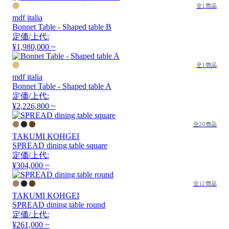
全1商品
mdf italia
Bonnet Table - Shaped table B
定価/上代:
¥1,980,000 ~
全1商品
mdf italia
Bonnet Table - Shaped table A
定価/上代:
¥2,226,800 ~
全20商品
TAKUMI KOHGEI
SPREAD dining table square
定価/上代:
¥304,000 ~
全12商品
TAKUMI KOHGEI
SPREAD dining table round
定価/上代:
¥261,000 ~