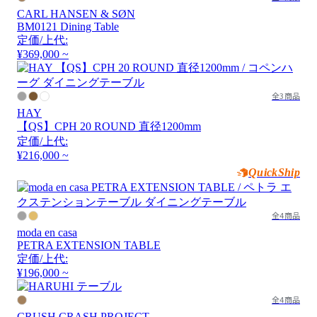
CARL HANSEN & SØN
BM0121 Dining Table
定価/上代:
¥369,000 ~
全3商品
HAY
【QS】CPH 20 ROUND 直径1200mm
定価/上代:
¥216,000 ~
QuickShip
全4商品
moda en casa
PETRA EXTENSION TABLE
定価/上代:
¥196,000 ~
全4商品
CRUSH CRASH PROJECT