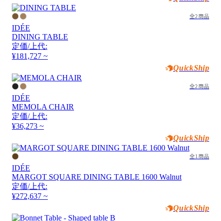
全2商品
IDÉE
DINING TABLE
定価/上代:
¥181,727 ~
QuickShip
全2商品
IDÉE
MEMOLA CHAIR
定価/上代:
¥36,273 ~
QuickShip
全1商品
IDÉE
MARGOT SQUARE DINING TABLE 1600 Walnut
定価/上代:
¥272,637 ~
QuickShip