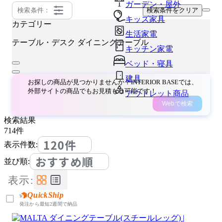
ガーデン・屋外
検索条件：
検索条件をクリア
キッズ家具
カテゴリー
生活家電
テーブル・デスク
ダイニングテーブル
キッチン家電
ベッド・寝具
建具
お探しの商品が見つかりませんか？INTERIOR BASEでは、
外部サイトの商品でもお見積もり可能です！
アウトレット商品
Webで検索
検索結果
714
件
120件
表示件数:
おすすめ順
並び順:
表示:
QuickShip
発注から最短2週間で納品