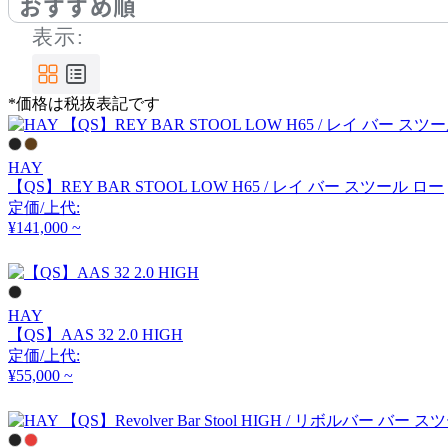
おすすめ順
ボガーツ・ラベル
表示:
by interiors
*価格は税抜表記です
バイインテリアズ
HAY
CHAISES NICOLLE
【QS】REY BAR STOOL LOW H65 / レイ バー スツール ロー
定価/上代:
シェーズ・ニコル
¥141,000 ~
Coccole
HAY
【QS】AAS 32 2.0 HIGH
コッコレ
定価/上代:
¥55,000 ~
COLOS