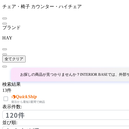
チェア・椅子
カウンター・ハイチェア
~
AZUMAYA
mm
ブランド
アズマヤ
HAY
bellacontte
全てクリア
ベラコンテ
お探しの商品が見つかりませんか？INTERIOR BASEでは、
BoConcept
検索結果
13
件
ボーコンセプト
QuickShip
発注から最短2週間で納品
表示件数:
120件
bogaerts label
並び順: