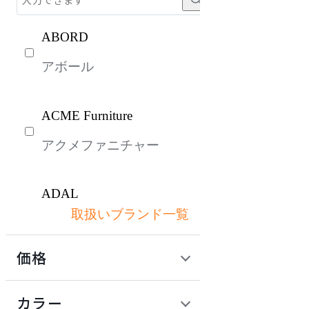
ABORD
アボール
ACME Furniture
アクメファニチャー
ADAL
取扱いブランド一覧
アダル
価格
ADAL TOTAL INTERIOR
COLLECTION
定価 / 上代 (税抜)
検索
カラー
アダルトータルインテリ