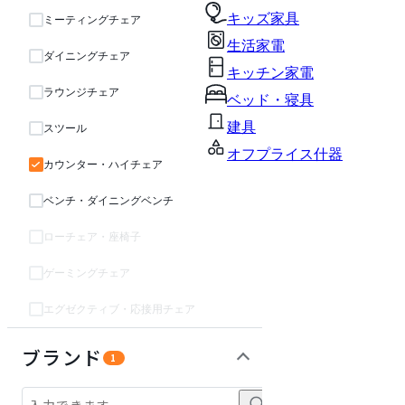
キッズ家具
ミーティングチェア
生活家電
ダイニングチェア
キッチン家電
ラウンジチェア
ベッド・寝具
建具
スツール
オフプライス什器
カウンター・ハイチェア
ベンチ・ダイニングベンチ
ローチェア・座椅子
ゲーミングチェア
エグゼクティブ・応接用チェア
テーブル・デスク
収納家具
オフィスアクセサリー・備品
インテリア雑貨
ライト・照明
ガーデン・屋外
パーソナルブース・集中ブース
キッズ家具
生活家電
キッチン家電
ベッド・寝具
建具
オフプライス什器
ブランド
1