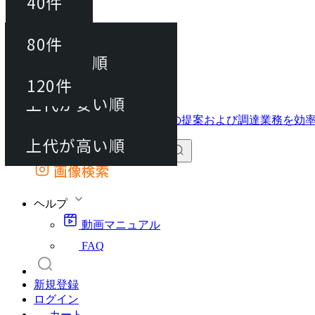
40件
並び替え
40件
80件
おすすめ順
動画マニュアル
80件
120件
FAQ
カート
上代が安い順
120件
上代が高い順
画像検索
外部サイトの商品をカートに追加
他のサイトで見つけた商品ページのURLを貼り付けて、カートに追加できます
ヘルプ
動画マニュアル
FAQ
新規登録
ログイン
カート