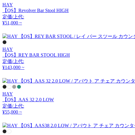
コロス
HAY
【QS】Revolver Bar Stool HIGH
定価/上代:
¥51,000 ~
common furniture
コモンファニチャー
HAY
【QS】REY BAR STOOL HIGH
COMPLEX UNIVERSAL
定価/上代:
FURNITURE SUPPLY
¥143,000 ~
コンプレックスユニバー
サルファニチャーサプラ
イ
CondeHouse
HAY
【QS】AAS 32 2.0 LOW
カンディハウス
定価/上代:
¥55,000 ~
CRUSH CRASH PROJECT