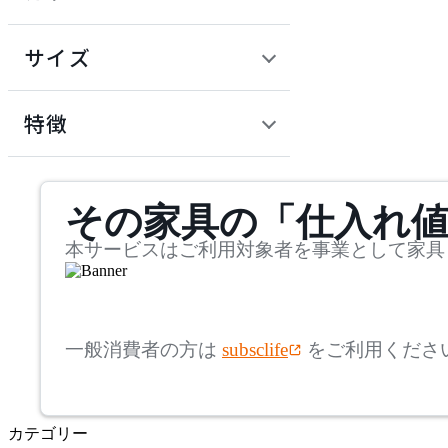
~
アコレクション
円
サイズ
Andreu World
幅
アンドリューワールド
検索
特徴
~
ARIAKE
mm
サステナビリティ商品
その家具の「仕入れ
奥行
検索
アリアケ
~
本サービスはご利用対象者を事業として家具
arper
mm
高さ
検索
アルペール
一般消費者の方は
subsclife
をご利用くださ
~
artek
mm
カテゴリー
座面高
検索
アルテック