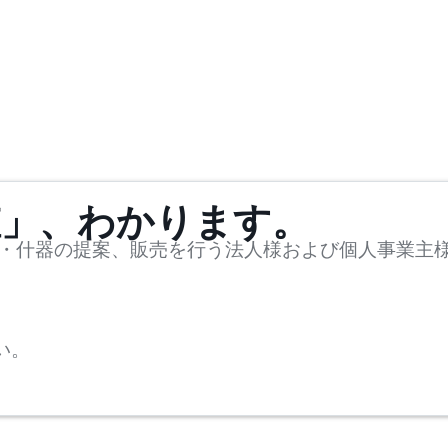
値」、わかります。
・什器の提案、販売を行う法人様および個人事業主
い。