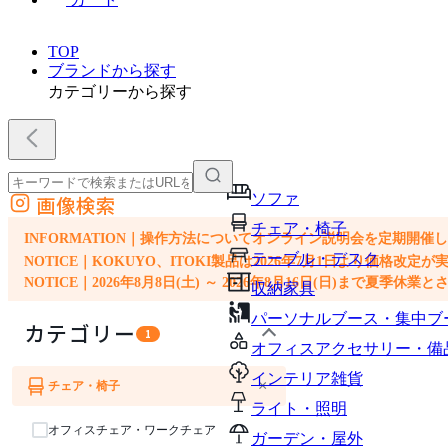
TOP
ブランドから探す
カテゴリーから探す
ソファ
画像検索
外部サイトの商品をカートに追加
チェア・椅子
他のサイトで見つけた商品ページのURLを貼り付けて、カートに追加できます
INFORMATION｜操作方法についてオンライン説明会を定期開催
テーブル・デスク
NOTICE｜KOKUYO、ITOKI製品は2026年7月1日より価
NOTICE｜2026年8月8日(土) ～ 2026年8月16日(日)まで夏季休
収納家具
パーソナルブース・集中ブ
カテゴリー
1
オフィスアクセサリー・備
インテリア雑貨
×
チェア・椅子
ソファ
ライト・照明
オフィスチェア・ワークチェア
ガーデン・屋外