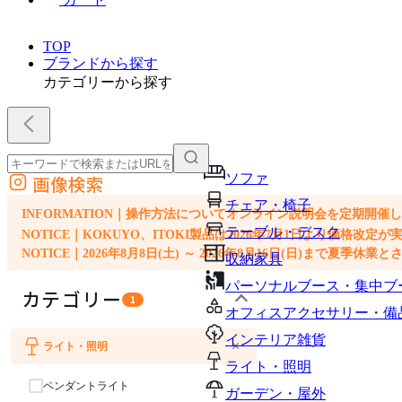
TOP
ブランドから探す
カテゴリーから探す
ソファ
画像検索
外部サイトの商品をカートに追加
チェア・椅子
他のサイトで見つけた商品ページのURLを貼り付けて、カートに追加できます
INFORMATION｜操作方法についてオンライン説明会を定期開催
テーブル・デスク
NOTICE｜KOKUYO、ITOKI製品は2026年7月1日より価
NOTICE｜2026年8月8日(土) ～ 2026年8月16日(日)まで夏季休
収納家具
パーソナルブース・集中ブ
カテゴリー
1
オフィスアクセサリー・備
インテリア雑貨
×
ライト・照明
ソファ
チェア・椅子
テーブル・デスク
収納家具
オフィスアクセサリー・備品
インテリア雑貨
ライト・照明
ペンダントライト
ガーデン・屋外