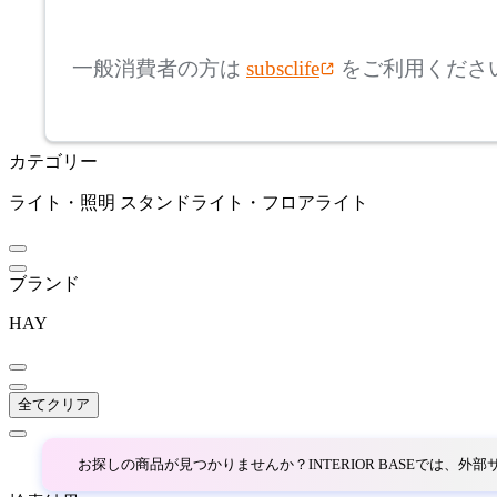
mm
高さ
検索
アズマヤ
一般消費者の方は
subsclife
をご利用くださ
~
BoConcept
mm
カテゴリー
座面高
検索
ボーコンセプト
ライト・照明
スタンドライト・フロアライト
~
CL Sterling & Son
mm
ブランド
シーエル スターリングア
HAY
ンドサン
cosine
全てクリア
コサイン
お探しの商品が見つかりませんか？INTERIOR BASEでは、