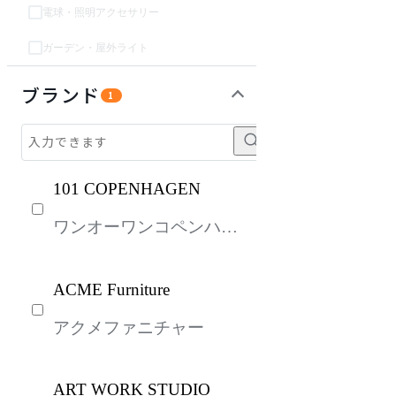
電球・照明アクセサリー
ガーデン・屋外ライト
ガーデン・屋外
パーソナルブース・集中ブース
キッズ家具
生活家電
キッチン家電
ベッド・寝具
建具
オフプライス什器
ブランド
1
101 COPENHAGEN
ワンオーワンコペンハー
ゲン
ACME Furniture
アクメファニチャー
ART WORK STUDIO