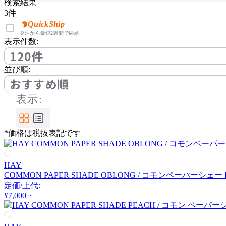
DCW éditions
検索結果
3
件
ディーシーダブリューエ
QuickShip
発注から最短2週間で納品
ディションズ
表示件数:
120件
DI CLASSE
並び順:
おすすめ順
ディクラッセ
表示:
ELUX
*価格は税抜表記です
エルックス
HAY
Estiluz
COMMON PAPER SHADE OBLONG / コモンペーパーシ
定価/上代:
エスティルース
¥7,000 ~