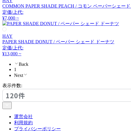
HAY
FLOS
COMMON PAPER SHADE PEACH / コモン ペーパーシェー
定価/上代:
フロス
¥7,000 ~
FOSCARINI
HAY
PAPER SHADE DONUT / ペーパー シェード ドーナツ
定価/上代:
フォスカリーニ
¥13,000 ~
Back
Frank Lloyd Wright
1
Next
フランク ロイド ライト
表示件数:
120件
FRITZ HANSEN
フリッツハンセン
運営会社
利用規約
プライバシーポリシー