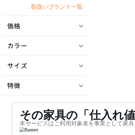
取扱いブランド一覧
アートワークスタジオ
価格
artek
定価 / 上代 (税抜)
検索
カラー
アルテック
~
円
サイズ
Artemide
幅
アルテミデ
検索
特徴
~
Astep
mm
サステナビリティ商品
その家具の「仕入れ
奥行
検索
アステップ
~
本サービスはご利用対象者を事業として家具
AZUMAYA