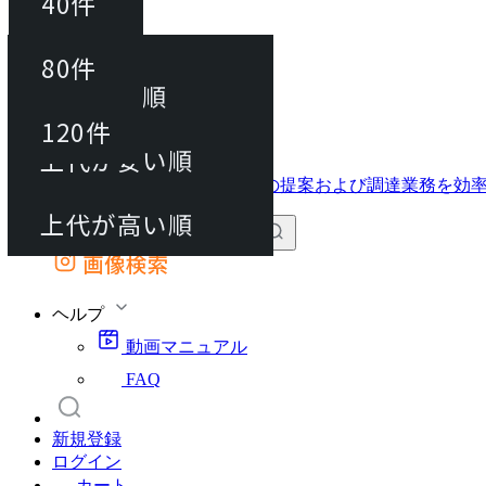
40件
並び替え
40件
80件
おすすめ順
動画マニュアル
80件
120件
FAQ
カート
上代が安い順
120件
上代が高い順
画像検索
外部サイトの商品をカートに追加
他のサイトで見つけた商品ページのURLを貼り付けて、カートに追加できます
ヘルプ
動画マニュアル
FAQ
新規登録
ログイン
カート