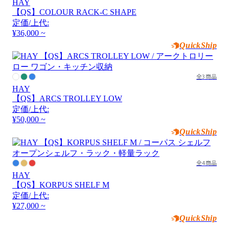
HAY
【QS】COLOUR RACK-C SHAPE
定価/上代:
¥36,000 ~
QuickShip
全3商品
HAY
【QS】ARCS TROLLEY LOW
定価/上代:
¥50,000 ~
QuickShip
全4商品
HAY
【QS】KORPUS SHELF M
定価/上代:
¥27,000 ~
QuickShip