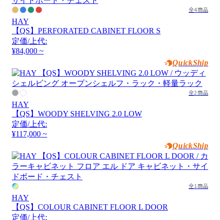
全4商品
HAY
【QS】PERFORATED CABINET FLOOR S
定価/上代:
¥84,000 ~
QuickShip
全2商品
HAY
【QS】WOODY SHELVING 2.0 LOW
定価/上代:
¥117,000 ~
QuickShip
全1商品
HAY
【QS】COLOUR CABINET FLOOR L DOOR
定価/上代: