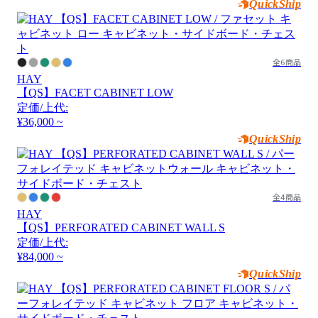
QuickShip
全6商品
HAY
【QS】FACET CABINET LOW
定価/上代:
¥36,000 ~
QuickShip
全4商品
HAY
【QS】PERFORATED CABINET WALL S
定価/上代:
¥84,000 ~
QuickShip