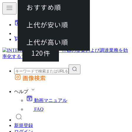
おすすめ順
40件
上代が安い順
動画マニュアル
80件
FAQ
カート
上代が高い順
120件
画像検索
外部サイトの商品をカートに追加
他のサイトで見つけた商品ページのURLを貼り付けて、カートに追加できます
ヘルプ
動画マニュアル
FAQ
新規登録
ログイン