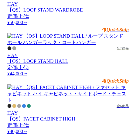
HAY
【QS】LOOP STAND WARDROBE
定価/上代:
¥50,000 ~
QuickShip
全2商品
HAY
【QS】LOOP STAND HALL
定価/上代:
¥44,000 ~
QuickShip
全6商品
HAY
【QS】FACET CABINET HIGH
定価/上代:
¥40,000 ~