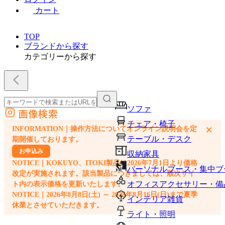
カート
TOP
ブランドから探す
カテゴリーから探す
ソファ
画像検索
外部サイトの商品をカートに追加
チェア・椅子
×
INFORMATION｜操作方法についてオンライン説明会を定
他のサイトで見つけた商品ページのURLを貼り付けて、カートに追加できます
テーブル・デスク
期開催しております。
お申込み
収納家具
NOTICE｜KOKUYO、ITOKI製品は2026年7月1日より価格
パーソナルブース・集中ブ
改定が実施されます。該当製品につきましては、順次サイ
オフィスアクセサリー・備
ト内の表示価格を更新いたします。
NOTICE｜2026年8月8日(土) ～ 2026年8月16日(日)まで夏季
インテリア雑貨
休業とさせていただきます。
ライト・照明