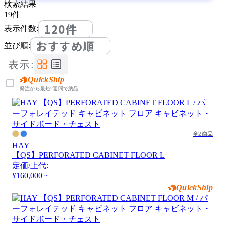
検索結果
19
件
120件
表示件数:
おすすめ順
並び順:
表示:
QuickShip
発注から最短2週間で納品
全2商品
HAY
【QS】PERFORATED CABINET FLOOR L
定価/上代:
¥160,000 ~
QuickShip