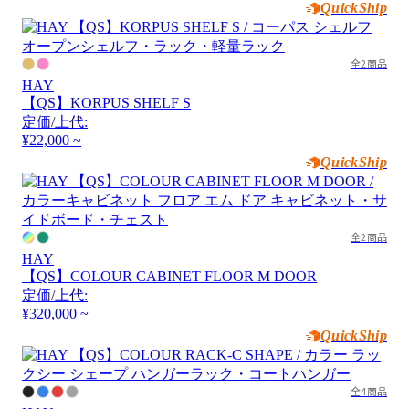
QuickShip
全2商品
HAY
【QS】KORPUS SHELF S
定価/上代:
¥22,000 ~
QuickShip
全2商品
HAY
【QS】COLOUR CABINET FLOOR M DOOR
定価/上代:
¥320,000 ~
QuickShip
全4商品