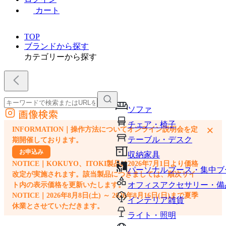
カート
TOP
ブランドから探す
カテゴリーから探す
ソファ
画像検索
外部サイトの商品をカートに追加
チェア・椅子
×
INFORMATION｜操作方法についてオンライン説明会を定
他のサイトで見つけた商品ページのURLを貼り付けて、カートに追加できます
テーブル・デスク
期開催しております。
お申込み
収納家具
NOTICE｜KOKUYO、ITOKI製品は2026年7月1日より価格
パーソナルブース・集中ブ
改定が実施されます。該当製品につきましては、順次サイ
オフィスアクセサリー・備
ト内の表示価格を更新いたします。
NOTICE｜2026年8月8日(土) ～ 2026年8月16日(日)まで夏季
インテリア雑貨
休業とさせていただきます。
ライト・照明