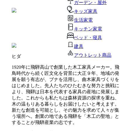
ガーデン・屋外
キッズ家具
生活家電
キッチン家電
ベッド・寝具
建具
アウトレット商品
ヒダ
1920年に飛騨高山で創業した木工家具メーカー。飛
鳥時代から続く匠文化を背景に大正９年、地域の発
展を願う有志が、ブナを活用し、曲木家具づくりを
はじめました。先人たちのひたむきな努力と挑戦に
より、飛騨は日本を代表する家具の産地に発展しま
した。これからも私たちは森林資源の探求を重ね、
木の温もりある暮らしをお届けしたいと考えます。
新たな創造を可能とし、その魅力を求めて人々が集
う場所へ。創業の地である飛騨を「木工の聖地」と
することが飛騨産業の志です。