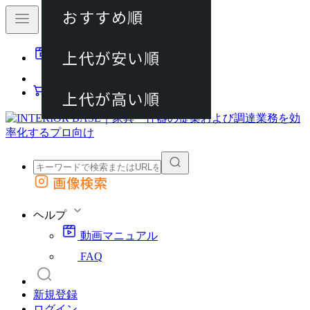
おすすめ順
80件
上代が安い順
動画マニュアル
120件
FAQ
カート
上代が高い順
画像検索
外部サイトの商品をカートに追加
他のサイトで見つけた商品ページのURLを貼り付けて、カートに追加できます
ヘルプ
動画マニュアル
FAQ
新規登録
ログイン